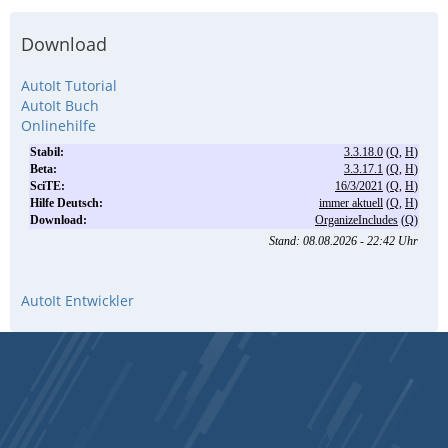
Download
AutoIt Tutorial
AutoIt Buch
Onlinehilfe
AutoIt Entwickler