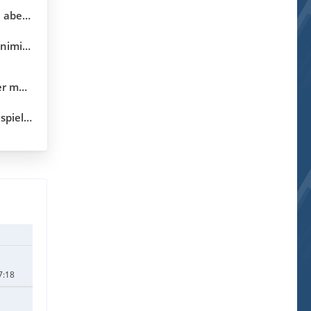
ekunden
erung
5.10.04)
.3.18.0)
7:18