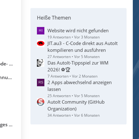
Heiße Themen
Website wird nicht gefunden
19 Antworten
Vor 3 Monaten
JIT.au3 - C-Code direkt aus AutoIt
kompilieren und ausführen
27 Antworten
Vor 5 Monaten
Das AutoIt-Tippspiel zur WM
utoIt 3
2026! ⚽🏆
7 Antworten
Vor 2 Monaten
utoIt
2 Apps abwechselnd anzeigen
lassen
25 Antworten
Vor 5 Monaten
AutoIt Community (GitHub
Organization)
34 Antworten
Vor 6 Monaten
it SAP)