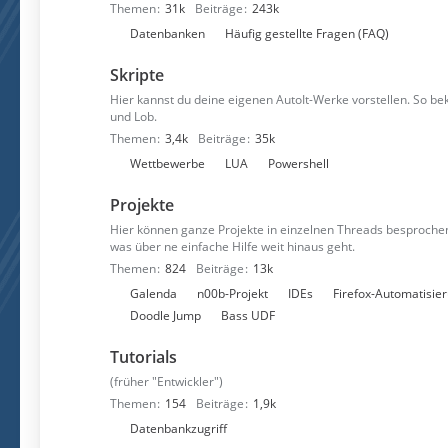
Themen
31k
Beiträge
243k
n
U
Datenbanken
Häufig gestellte Fragen (FAQ)
n
Skripte
t
e
Hier kannst du deine eigenen AutoIt-Werke vorstellen. So 
und Lob.
r
Themen
3,4k
Beiträge
35k
f
U
Wettbewerbe
LUA
Powershell
o
n
r
Projekte
t
e
e
n
Hier können ganze Projekte in einzelnen Threads besprochen
was über ne einfache Hilfe weit hinaus geht.
r
Themen
824
Beiträge
13k
f
U
Galenda
n00b-Projekt
IDEs
Firefox-Automatisie
o
n
Doodle Jump
Bass UDF
r
t
e
Tutorials
e
n
r
(früher "Entwickler")
f
Themen
154
Beiträge
1,9k
o
U
Datenbankzugriff
r