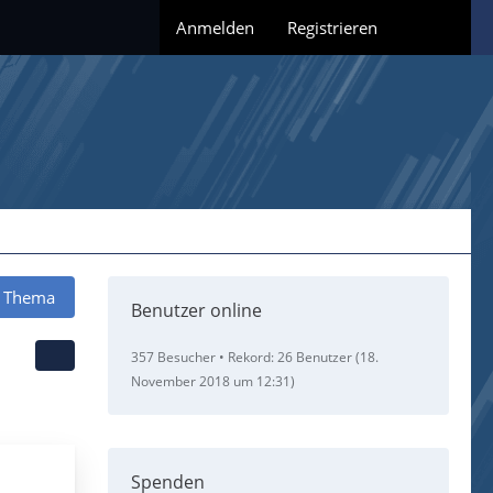
Anmelden
Registrieren
 Thema
Benutzer online
357 Besucher
Rekord: 26 Benutzer (
18.
November 2018 um 12:31
)
Spenden