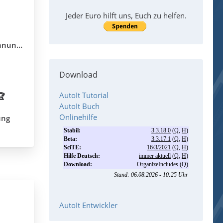
Jeder Euro hilft uns, Euch zu helfen.
llung?
Download
AutoIt Tutorial
🏆
AutoIt Buch
Onlinehilfe
ung
AutoIt Entwickler