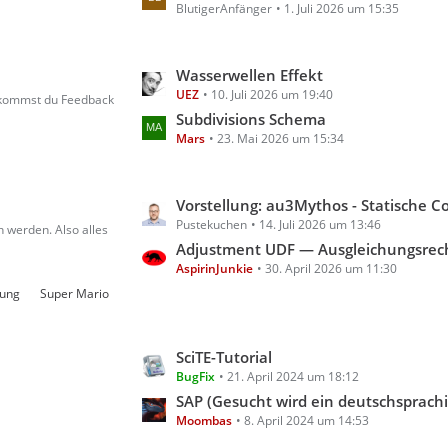
g
BlutigerAnfänger
1. Juli 2026 um 15:35
z
e
t
e
L
Wasserwellen Effekt
B
UEZ
10. Juli 2026 um 19:40
e
e
bekommst du Feedback
t
Subdivisions Schema
i
Mars
23. Mai 2026 um 15:34
z
t
t
r
e
ä
L
Vorstellung: au3Mythos - Statische Code- & Scoping-Analyse für A
B
g
Pustekuchen
14. Juli 2026 um 13:46
e
e
 werden. Also alles
e
t
Adjustment UDF — Ausgleichungsrechnung für A
i
AspirinJunkie
30. April 2026 um 11:30
z
t
t
rung
Super Mario
r
e
ä
B
g
L
SciTE-Tutorial
e
e
BugFix
21. April 2024 um 18:12
e
i
t
SAP (Gesucht wird ein deutschsprachiges Tutorial für AutoIt m
t
Moombas
8. April 2024 um 14:53
z
r
t
ä