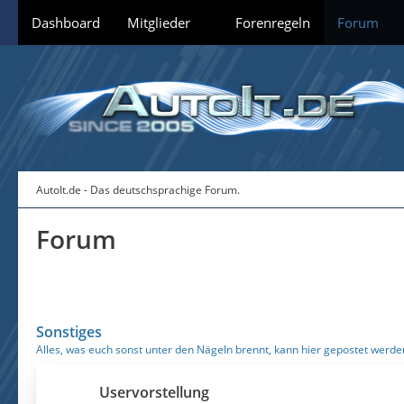
Dashboard
Mitglieder
Forenregeln
Forum
AutoIt.de - Das deutschsprachige Forum.
Forum
Sonstiges
Alles, was euch sonst unter den Nägeln brennt, kann hier gepostet werde
Uservorstellung