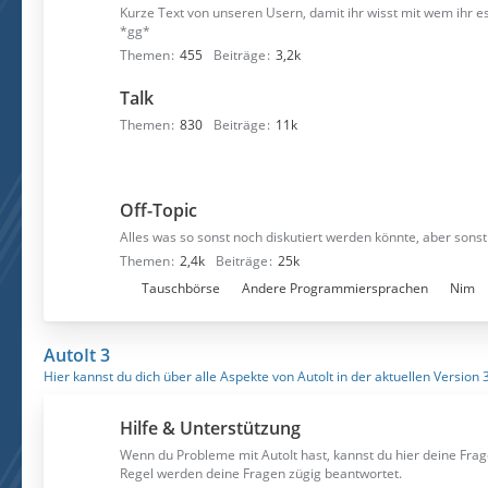
Kurze Text von unseren Usern, damit ihr wisst mit wem ihr e
*gg*
Themen
455
Beiträge
3,2k
Talk
Themen
830
Beiträge
11k
Off-Topic
Alles was so sonst noch diskutiert werden könnte, aber sonst 
Themen
2,4k
Beiträge
25k
U
Tauschbörse
Andere Programmiersprachen
Nim
n
t
AutoIt 3
e
Hier kannst du dich über alle Aspekte von AutoIt in der aktuellen Version 
r
f
Hilfe & Unterstützung
o
r
Wenn du Probleme mit AutoIt hast, kannst du hier deine Frag
Regel werden deine Fragen zügig beantwortet.
e