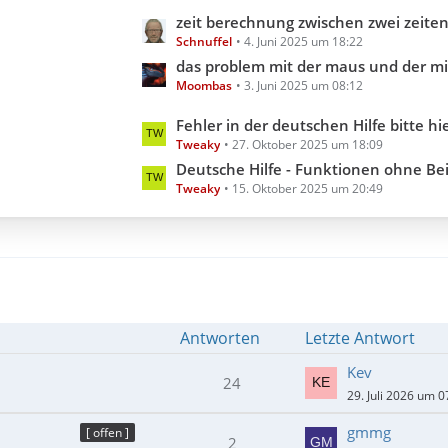
e
g
L
zeit berechnung zwischen zwei zeiten aber inklusive millis
B
e
Schnuffel
4. Juni 2025 um 18:22
e
e
t
das problem mit der maus und der minimi
i
Moombas
3. Juni 2025 um 08:12
z
t
t
L
Fehler in der deutschen Hilfe bitte hier melden (Hilfedatei 3.3.18.0 202
r
e
Tweaky
27. Oktober 2025 um 18:09
e
ä
B
t
Deutsche Hilfe - Funktionen ohne Beispiel (Hilfedatei 3
g
e
Tweaky
15. Oktober 2025 um 20:49
z
e
i
t
t
e
r
B
ä
e
g
i
e
t
Antworten
Letzte Antwort
r
ä
Kev
24
g
29. Juli 2026 um 0
e
gmmg
[ offen ]
2