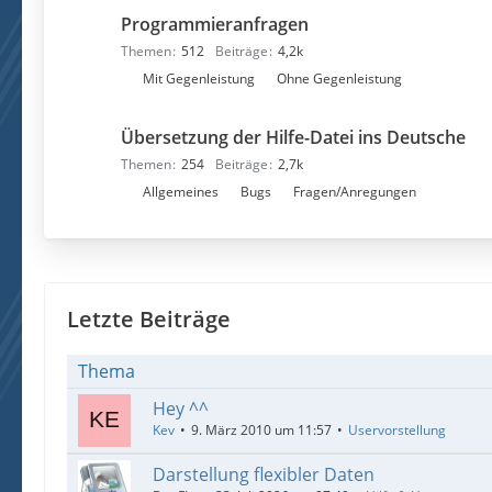
n
e
Programmieranfragen
t
n
e
Themen
512
Beiträge
4,2k
r
U
Mit Gegenleistung
Ohne Gegenleistung
f
n
o
t
Übersetzung der Hilfe-Datei ins Deutsche
r
e
Themen
254
Beiträge
2,7k
e
r
U
Allgemeines
Bugs
Fragen/Anregungen
n
f
n
o
t
r
e
e
r
n
f
Letzte Beiträge
o
r
Thema
e
Hey ^^
n
Kev
9. März 2010 um 11:57
Uservorstellung
Darstellung flexibler Daten