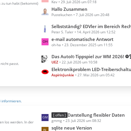
Kev
29. Juli 2026 um 07:18
e
s zu tun habt (bekommt)
t
Hallo Zusammen
Pustekuchen
7. Juli 2026 um 20:48
z
t
L
Selbstständig? EDVler im Bereich Rechnungserste
e
Peter S. Taler
14. April 2026 um 12:52
e
B
t
e-mail automatische Antwort
e
oh-ha
23. Dezember 2025 um 11:55
z
i
t
t
L
Das AutoIt-Tippspiel zur WM 2026! ⚽
e
r
UEZ
22. Juli 2026 um 10:58
e
nicht passt.
B
ä
t
Elektronikproblem LED-Treiberschalt
e
g
AspirinJunkie
27. Mai 2026 um 05:42
z
i
e
t
t
e
r
B
ä
3 informieren.
e
g
i
e
t
L
Darstellung flexibler Daten
[ offen ]
r
gmmg
23. Juli 2026 um 08:32
e
en los werden. In der
ä
t
sqlite neue Version