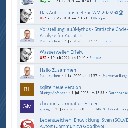
BugFix
23. Juli 2026 um 07:49
Hilfe & Unterstützu
Das AutoIt-Tippspiel zur WM 2026! ⚽🏆
UEZ
30. Mai 2026 um 13:50
Off-Topic
Vorstellung: au3Mythos - Statische Code
Analyse für AutoIt 3
Pustekuchen
7. Juli 2026 um 17:37
Projekte
Wasserwellen Effekt
UEZ
10. Juli 2026 um 19:40
Skripte
Hallo Zusammen
Pustekuchen
1. Juli 2026 um 14:37
Uservorstellung
sqlite neue Version
BlutigerAnfänger
1. Juli 2026 um 15:35
Datenbank
chrome-automation Project
gmmg
30. Juni 2026 um 10:55
Hilfe & Unterstützun
Lebenszeichen; Entwicklung; Sven (SOLV
AutoIt (Community) Goodbye!