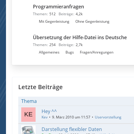
n
e
Programmieranfragen
t
n
e
Themen
512
Beiträge
4,2k
r
U
Mit Gegenleistung
Ohne Gegenleistung
f
n
o
t
Übersetzung der Hilfe-Datei ins Deutsche
r
e
Themen
254
Beiträge
2,7k
e
r
U
Allgemeines
Bugs
Fragen/Anregungen
n
f
n
o
t
r
e
e
r
n
f
Letzte Beiträge
o
r
Thema
e
Hey ^^
n
Kev
9. März 2010 um 11:57
Uservorstellung
Darstellung flexibler Daten