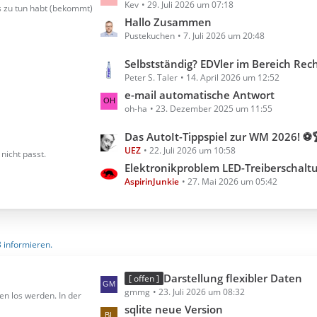
Kev
29. Juli 2026 um 07:18
e
s zu tun habt (bekommt)
t
Hallo Zusammen
Pustekuchen
7. Juli 2026 um 20:48
z
t
L
Selbstständig? EDVler im Bereich Rechnungserste
e
Peter S. Taler
14. April 2026 um 12:52
e
B
t
e-mail automatische Antwort
e
oh-ha
23. Dezember 2025 um 11:55
z
i
t
t
L
Das AutoIt-Tippspiel zur WM 2026! ⚽
e
r
UEZ
22. Juli 2026 um 10:58
e
nicht passt.
B
ä
t
Elektronikproblem LED-Treiberschalt
e
g
AspirinJunkie
27. Mai 2026 um 05:42
z
i
e
t
t
e
r
B
ä
3 informieren.
e
g
i
e
t
L
Darstellung flexibler Daten
[ offen ]
r
gmmg
23. Juli 2026 um 08:32
e
en los werden. In der
ä
t
sqlite neue Version