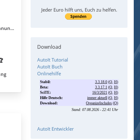
Jeder Euro hilft uns, Euch zu helfen.
llung?
Download
AutoIt Tutorial
🏆
AutoIt Buch
Onlinehilfe
ung
AutoIt Entwickler