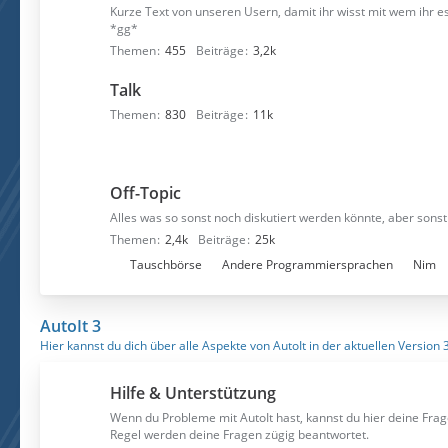
Kurze Text von unseren Usern, damit ihr wisst mit wem ihr e
*gg*
Themen
455
Beiträge
3,2k
Talk
Themen
830
Beiträge
11k
Off-Topic
Alles was so sonst noch diskutiert werden könnte, aber sonst 
Themen
2,4k
Beiträge
25k
U
Tauschbörse
Andere Programmiersprachen
Nim
n
t
AutoIt 3
e
Hier kannst du dich über alle Aspekte von AutoIt in der aktuellen Version 
r
f
Hilfe & Unterstützung
o
r
Wenn du Probleme mit AutoIt hast, kannst du hier deine Frag
Regel werden deine Fragen zügig beantwortet.
e