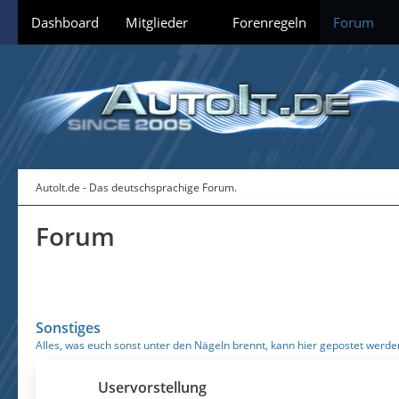
Dashboard
Mitglieder
Forenregeln
Forum
AutoIt.de - Das deutschsprachige Forum.
Forum
Sonstiges
Alles, was euch sonst unter den Nägeln brennt, kann hier gepostet werde
Uservorstellung