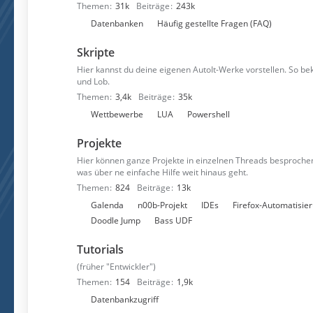
Themen
31k
Beiträge
243k
n
U
Datenbanken
Häufig gestellte Fragen (FAQ)
n
Skripte
t
e
Hier kannst du deine eigenen AutoIt-Werke vorstellen. So 
und Lob.
r
Themen
3,4k
Beiträge
35k
f
U
Wettbewerbe
LUA
Powershell
o
n
r
Projekte
t
e
e
n
Hier können ganze Projekte in einzelnen Threads besprochen
was über ne einfache Hilfe weit hinaus geht.
r
Themen
824
Beiträge
13k
f
U
Galenda
n00b-Projekt
IDEs
Firefox-Automatisie
o
n
Doodle Jump
Bass UDF
r
t
e
Tutorials
e
n
r
(früher "Entwickler")
f
Themen
154
Beiträge
1,9k
o
U
Datenbankzugriff
r