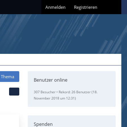
Anmelden
Registrieren
 Thema
Benutzer online
307 Besucher
Rekord: 26 Benutzer (
18.
November 2018 um 12:31
)
Spenden