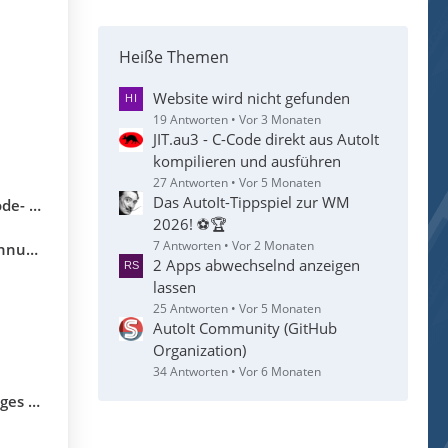
Heiße Themen
Website wird nicht gefunden
19 Antworten
Vor 3 Monaten
JIT.au3 - C-Code direkt aus AutoIt
kompilieren und ausführen
27 Antworten
Vor 5 Monaten
Das AutoIt-Tippspiel zur WM
utoIt 3
2026! ⚽🏆
7 Antworten
Vor 2 Monaten
utoIt
2 Apps abwechselnd anzeigen
lassen
25 Antworten
Vor 5 Monaten
AutoIt Community (GitHub
Organization)
34 Antworten
Vor 6 Monaten
it SAP)