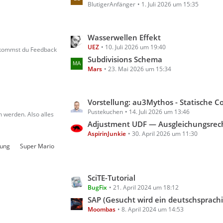
g
BlutigerAnfänger
1. Juli 2026 um 15:35
z
e
t
e
L
Wasserwellen Effekt
B
UEZ
10. Juli 2026 um 19:40
e
e
bekommst du Feedback
t
Subdivisions Schema
i
Mars
23. Mai 2026 um 15:34
z
t
t
r
e
ä
L
Vorstellung: au3Mythos - Statische Code- & Scoping-Analyse für A
B
g
Pustekuchen
14. Juli 2026 um 13:46
e
e
 werden. Also alles
e
t
Adjustment UDF — Ausgleichungsrechnung für A
i
AspirinJunkie
30. April 2026 um 11:30
z
t
t
rung
Super Mario
r
e
ä
B
g
L
SciTE-Tutorial
e
e
BugFix
21. April 2024 um 18:12
e
i
t
SAP (Gesucht wird ein deutschsprachiges Tutorial für AutoIt m
t
Moombas
8. April 2024 um 14:53
z
r
t
ä