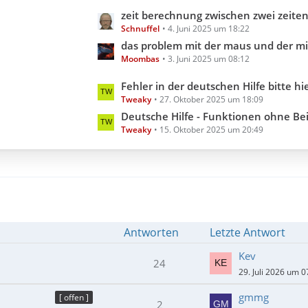
e
g
L
zeit berechnung zwischen zwei zeiten aber inklusive millis
B
e
Schnuffel
4. Juni 2025 um 18:22
e
e
t
das problem mit der maus und der minimi
i
Moombas
3. Juni 2025 um 08:12
z
t
t
L
Fehler in der deutschen Hilfe bitte hier melden (Hilfedatei 3.3.18.0 202
r
e
Tweaky
27. Oktober 2025 um 18:09
e
ä
B
t
Deutsche Hilfe - Funktionen ohne Beispiel (Hilfedatei 3
g
e
Tweaky
15. Oktober 2025 um 20:49
z
e
i
t
t
e
r
B
ä
e
g
i
e
t
Antworten
Letzte Antwort
r
ä
Kev
24
g
29. Juli 2026 um 0
e
gmmg
[ offen ]
2