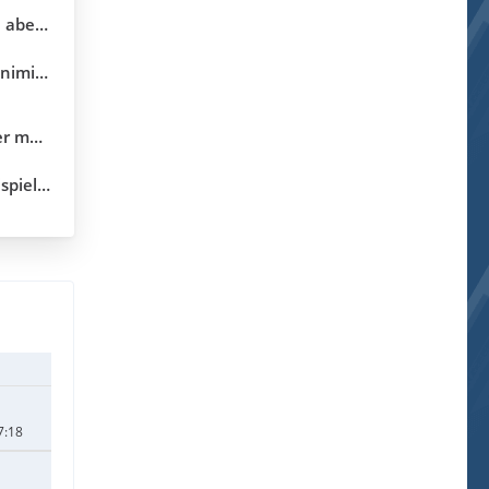
ekunden
erung
5.10.04)
.3.18.0)
7:18