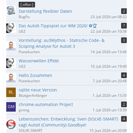
ä
[ offen ]
g
Darstellung flexibler Daten
2
e
BugFix
23. Juli 2026 um 08:32
Das AutoIt-Tippspiel zur WM 2026! ⚽🏆
7
UEZ
22. Juli 2026 um 10:58
Vorstellung: au3Mythos - Statische Code- &
3
Scoping-Analyse für AutoIt 3
Pustekuchen
14. Juli 2026 um 13:46
Wasserwellen Effekt
UEZ
10. Juli 2026 um 19:40
Hallo Zusammen
4
Pustekuchen
7. Juli 2026 um 20:48
sqlite neue Version
BlutigerAnfänger
1. Juli 2026 um 15:35
chrome-automation Project
2
gmmg
1. Juli 2026 um 13:39
Lebenszeichen; Entwicklung; Sven (SOLVE-SMART)
4
sagt AutoIt (Community) Goodbye!
SOLVE-SMART
15. Juni 2026 um 20:09