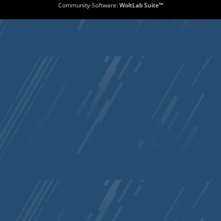
Community-Software:
WoltLab Suite™