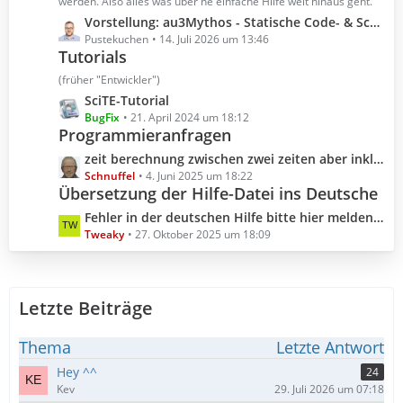
t
werden. Also alles was über ne einfache Hilfe weit hinaus geht.
r
e
L
Vorstellung: au3Mythos - Statische Code- & Scoping-Analyse für AutoIt 3
ä
B
e
Pustekuchen
14. Juli 2026 um 13:46
g
e
Tutorials
t
e
i
z
(früher "Entwickler")
t
t
L
SciTE-Tutorial
r
e
e
BugFix
21. April 2024 um 18:12
ä
B
Programmieranfragen
t
g
e
z
L
zeit berechnung zwischen zwei zeiten aber inklusive millisekunden
e
i
t
e
Schnuffel
4. Juni 2025 um 18:22
t
e
Übersetzung der Hilfe-Datei ins Deutsche
t
r
B
z
L
Fehler in der deutschen Hilfe bitte hier melden (Hilfedatei 3.3.18.0 2025.10.04)
ä
e
t
e
Tweaky
27. Oktober 2025 um 18:09
g
i
e
t
e
t
B
z
r
e
t
ä
i
Letzte Beiträge
e
g
t
B
e
r
e
Thema
Letzte Antwort
ä
i
Hey ^^
24
g
t
Kev
29. Juli 2026 um 07:18
e
r