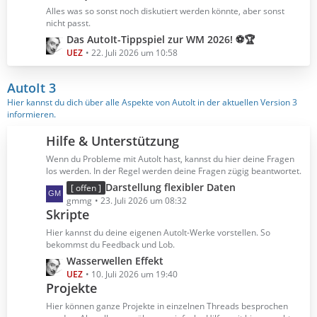
B
z
Alles was so sonst noch diskutiert werden könnte, aber sonst
e
t
nicht passt.
i
e
L
Das AutoIt-Tippspiel zur WM 2026! ⚽🏆
t
B
e
UEZ
22. Juli 2026 um 10:58
r
e
t
ä
i
z
AutoIt 3
g
t
t
Hier kannst du dich über alle Aspekte von AutoIt in der aktuellen Version 3
e
r
e
informieren.
ä
B
g
e
Hilfe & Unterstützung
e
i
Wenn du Probleme mit AutoIt hast, kannst du hier deine Fragen
t
los werden. In der Regel werden deine Fragen zügig beantwortet.
r
L
Darstellung flexibler Daten
[ offen ]
ä
e
gmmg
23. Juli 2026 um 08:32
g
Skripte
t
e
z
Hier kannst du deine eigenen AutoIt-Werke vorstellen. So
t
bekommst du Feedback und Lob.
e
L
Wasserwellen Effekt
B
e
UEZ
10. Juli 2026 um 19:40
e
Projekte
t
i
z
Hier können ganze Projekte in einzelnen Threads besprochen
t