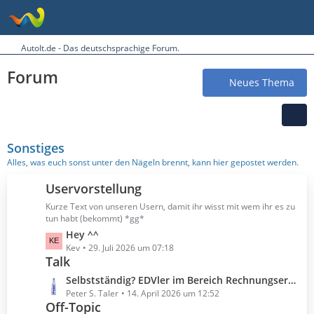
AutoIt.de - Das deutschsprachige Forum.
Forum
Neues Thema
Sonstiges
Alles, was euch sonst unter den Nägeln brennt, kann hier gepostet werden.
Uservorstellung
Kurze Text von unseren Usern, damit ihr wisst mit wem ihr es zu
tun habt (bekommt) *gg*
L
Hey ^^
e
Kev
29. Juli 2026 um 07:18
Talk
t
z
L
Selbstständig? EDVler im Bereich Rechnungserstellung?
t
e
Peter S. Taler
14. April 2026 um 12:52
e
Off-Topic
t