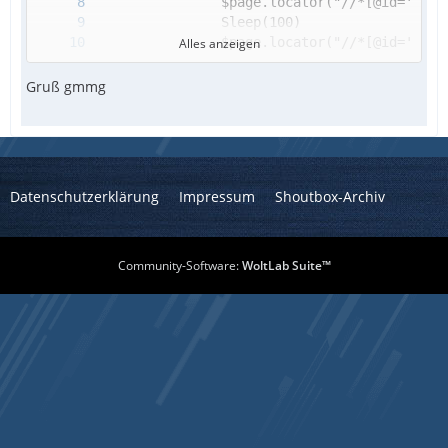
Alles anzeigen
				$page.locator("//*[@id='a
Gruß gmmg
Datenschutzerklärung
Impressum
Shoutbox-Archiv
Community-Software:
WoltLab Suite™