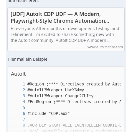
automatisieren.
[UDF] AutoIt CDP UDF — A Modern,
Playwright‑Style Chrome Automation
Library
Hi everyone, After months of development, testing, and
refinement, I’m excited to share something new with
the AutoIt community: AutoIt CDP UDF A modern,…
www.autoitscript.com
Hier mal ein Beispiel
AutoIt