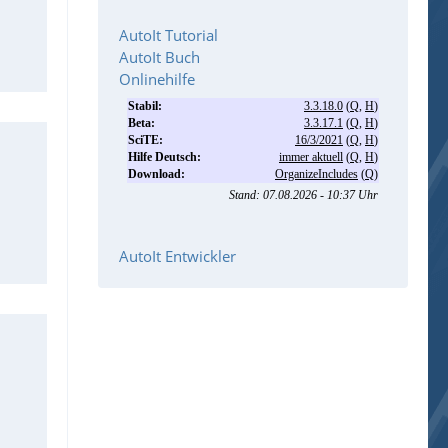
AutoIt Tutorial
AutoIt Buch
Onlinehilfe
AutoIt Entwickler