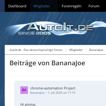
Dashboard
Mitglieder
Forenregeln
Forum
AutoIt.de - Das deutschsprachige Forum.
Mitglieder
BananaJoe
Beiträge von BananaJoe
chrome-automation Project
BananaJoe
1. Juli 2026 um 11:10
Hi gmmg,