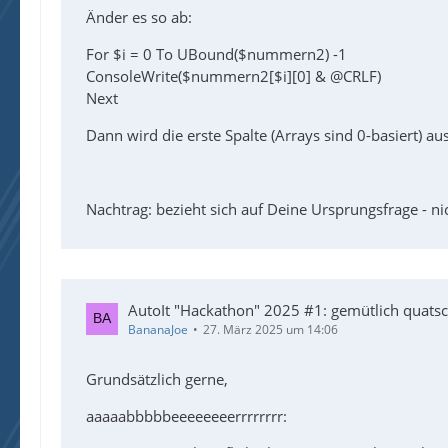
Änder es so ab:
For $i = 0 To UBound($nummern2) -1
ConsoleWrite($nummern2[$i][0] & @CRLF)
Next
Dann wird die erste Spalte (Arrays sind 0-basiert) a
Nachtrag: bezieht sich auf Deine Ursprungsfrage - n
AutoIt "Hackathon" 2025 #1: gemütlich quats
BananaJoe
27. März 2025 um 14:06
Grundsätzlich gerne,
aaaaabbbbbeeeeeeeerrrrrrrr: