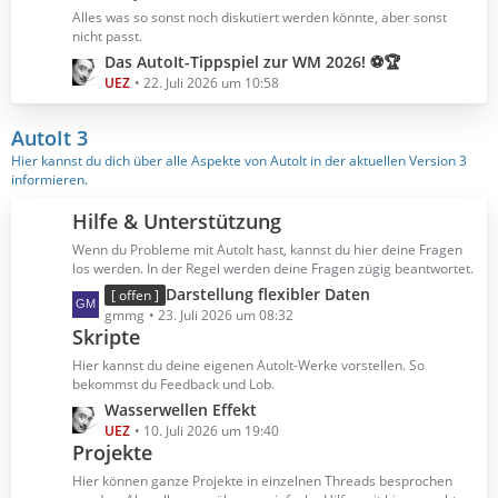
B
z
Alles was so sonst noch diskutiert werden könnte, aber sonst
e
t
nicht passt.
i
e
L
Das AutoIt-Tippspiel zur WM 2026! ⚽🏆
t
B
e
UEZ
22. Juli 2026 um 10:58
r
e
t
ä
i
z
AutoIt 3
g
t
t
Hier kannst du dich über alle Aspekte von AutoIt in der aktuellen Version 3
e
r
e
informieren.
ä
B
g
e
Hilfe & Unterstützung
e
i
Wenn du Probleme mit AutoIt hast, kannst du hier deine Fragen
t
los werden. In der Regel werden deine Fragen zügig beantwortet.
r
L
Darstellung flexibler Daten
[ offen ]
ä
e
gmmg
23. Juli 2026 um 08:32
g
Skripte
t
e
z
Hier kannst du deine eigenen AutoIt-Werke vorstellen. So
t
bekommst du Feedback und Lob.
e
L
Wasserwellen Effekt
B
e
UEZ
10. Juli 2026 um 19:40
e
Projekte
t
i
z
Hier können ganze Projekte in einzelnen Threads besprochen
t