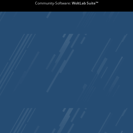
Community-Software:
WoltLab Suite™