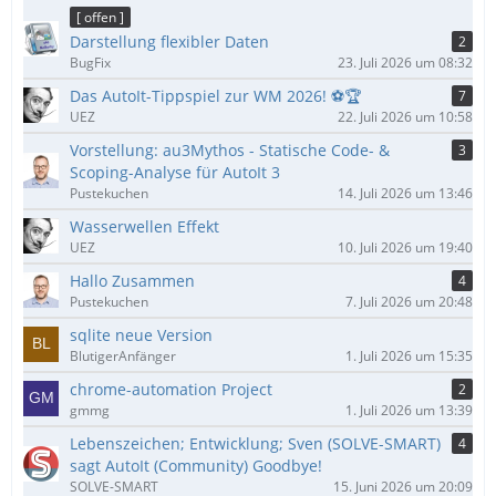
ä
[ offen ]
g
Darstellung flexibler Daten
2
e
BugFix
23. Juli 2026 um 08:32
Das AutoIt-Tippspiel zur WM 2026! ⚽🏆
7
UEZ
22. Juli 2026 um 10:58
Vorstellung: au3Mythos - Statische Code- &
3
Scoping-Analyse für AutoIt 3
Pustekuchen
14. Juli 2026 um 13:46
Wasserwellen Effekt
UEZ
10. Juli 2026 um 19:40
Hallo Zusammen
4
Pustekuchen
7. Juli 2026 um 20:48
sqlite neue Version
BlutigerAnfänger
1. Juli 2026 um 15:35
chrome-automation Project
2
gmmg
1. Juli 2026 um 13:39
Lebenszeichen; Entwicklung; Sven (SOLVE-SMART)
4
sagt AutoIt (Community) Goodbye!
SOLVE-SMART
15. Juni 2026 um 20:09