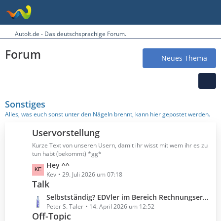
AutoIt.de - Das deutschsprachige Forum.
Forum
Neues Thema
Sonstiges
Alles, was euch sonst unter den Nägeln brennt, kann hier gepostet werden.
Uservorstellung
Kurze Text von unseren Usern, damit ihr wisst mit wem ihr es zu
tun habt (bekommt) *gg*
L
Hey ^^
e
Kev
29. Juli 2026 um 07:18
Talk
t
z
L
Selbstständig? EDVler im Bereich Rechnungserstellung?
t
e
Peter S. Taler
14. April 2026 um 12:52
e
Off-Topic
t