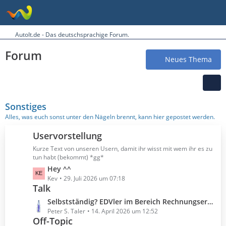
AutoIt.de - Das deutschsprachige Forum.
Forum
Neues Thema
Sonstiges
Alles, was euch sonst unter den Nägeln brennt, kann hier gepostet werden.
Uservorstellung
Kurze Text von unseren Usern, damit ihr wisst mit wem ihr es zu
tun habt (bekommt) *gg*
L
Hey ^^
e
Kev
29. Juli 2026 um 07:18
Talk
t
z
L
Selbstständig? EDVler im Bereich Rechnungserstellung?
t
e
Peter S. Taler
14. April 2026 um 12:52
e
Off-Topic
t