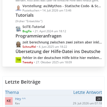
t
werden. Also alles was über ne einfache Hilfe weit hinaus geht.
r
e
L
Vorstellung: au3Mythos - Statische Code- & Scoping-Analyse für AutoIt 3
ä
B
e
Pustekuchen
14. Juli 2026 um 13:46
g
e
Tutorials
t
e
i
z
(früher "Entwickler")
t
t
L
SciTE-Tutorial
r
e
e
BugFix
21. April 2024 um 18:12
ä
B
Programmieranfragen
t
g
e
z
L
zeit berechnung zwischen zwei zeiten aber inklusive millisekunden
e
i
t
e
Schnuffel
4. Juni 2025 um 18:22
t
e
Übersetzung der Hilfe-Datei ins Deutsche
t
r
B
z
L
Fehler in der deutschen Hilfe bitte hier melden (Hilfedatei 3.3.18.0 2025.10.04)
ä
e
t
e
Tweaky
27. Oktober 2025 um 18:09
g
i
e
t
e
t
B
z
r
e
t
ä
i
Letzte Beiträge
e
g
t
B
e
r
e
Thema
Letzte Antwort
ä
i
Hey ^^
24
g
t
Kev
29. Juli 2026 um 07:18
e
r