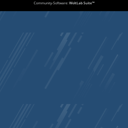
Community-Software:
WoltLab Suite™