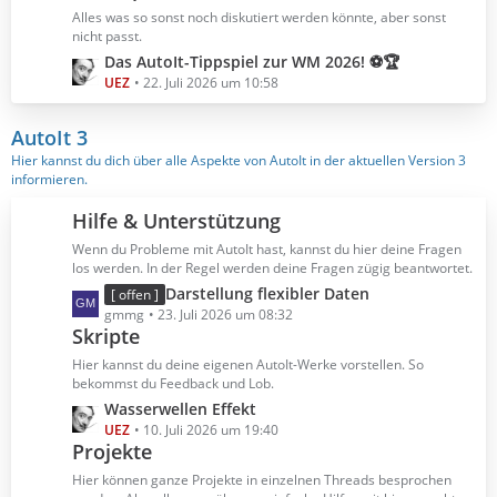
B
z
Alles was so sonst noch diskutiert werden könnte, aber sonst
e
t
nicht passt.
i
e
L
Das AutoIt-Tippspiel zur WM 2026! ⚽🏆
t
B
e
UEZ
22. Juli 2026 um 10:58
r
e
t
ä
i
z
AutoIt 3
g
t
t
Hier kannst du dich über alle Aspekte von AutoIt in der aktuellen Version 3
e
r
e
informieren.
ä
B
g
e
Hilfe & Unterstützung
e
i
Wenn du Probleme mit AutoIt hast, kannst du hier deine Fragen
t
los werden. In der Regel werden deine Fragen zügig beantwortet.
r
L
Darstellung flexibler Daten
[ offen ]
ä
e
gmmg
23. Juli 2026 um 08:32
g
Skripte
t
e
z
Hier kannst du deine eigenen AutoIt-Werke vorstellen. So
t
bekommst du Feedback und Lob.
e
L
Wasserwellen Effekt
B
e
UEZ
10. Juli 2026 um 19:40
e
Projekte
t
i
z
Hier können ganze Projekte in einzelnen Threads besprochen
t