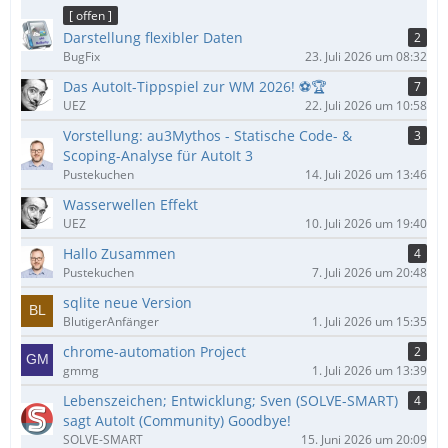
ä
[ offen ]
g
Darstellung flexibler Daten
2
e
BugFix
23. Juli 2026 um 08:32
Das AutoIt-Tippspiel zur WM 2026! ⚽🏆
7
UEZ
22. Juli 2026 um 10:58
Vorstellung: au3Mythos - Statische Code- &
3
Scoping-Analyse für AutoIt 3
Pustekuchen
14. Juli 2026 um 13:46
Wasserwellen Effekt
UEZ
10. Juli 2026 um 19:40
Hallo Zusammen
4
Pustekuchen
7. Juli 2026 um 20:48
sqlite neue Version
BlutigerAnfänger
1. Juli 2026 um 15:35
chrome-automation Project
2
gmmg
1. Juli 2026 um 13:39
Lebenszeichen; Entwicklung; Sven (SOLVE-SMART)
4
sagt AutoIt (Community) Goodbye!
SOLVE-SMART
15. Juni 2026 um 20:09