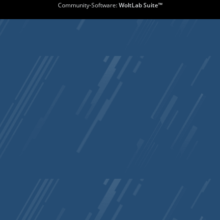
Community-Software:
WoltLab Suite™