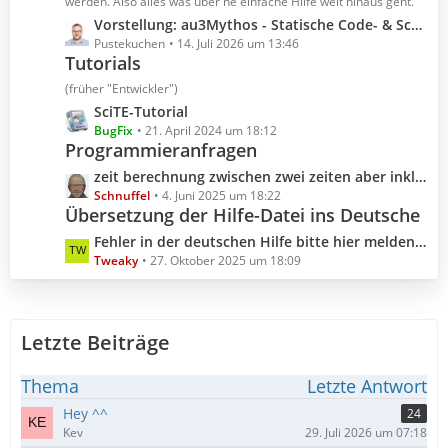
t
werden. Also alles was über ne einfache Hilfe weit hinaus geht.
r
e
L
Vorstellung: au3Mythos - Statische Code- & Scoping-Analyse für AutoIt 3
ä
B
e
Pustekuchen
14. Juli 2026 um 13:46
g
e
Tutorials
t
e
i
z
(früher "Entwickler")
t
t
L
SciTE-Tutorial
r
e
e
BugFix
21. April 2024 um 18:12
ä
B
Programmieranfragen
t
g
e
z
L
zeit berechnung zwischen zwei zeiten aber inklusive millisekunden
e
i
t
e
Schnuffel
4. Juni 2025 um 18:22
t
e
Übersetzung der Hilfe-Datei ins Deutsche
t
r
B
z
L
Fehler in der deutschen Hilfe bitte hier melden (Hilfedatei 3.3.18.0 2025.10.04)
ä
e
t
e
Tweaky
27. Oktober 2025 um 18:09
g
i
e
t
e
t
B
z
r
e
t
ä
i
Letzte Beiträge
e
g
t
B
e
r
e
Thema
Letzte Antwort
ä
i
Hey ^^
24
g
t
Kev
29. Juli 2026 um 07:18
e
r