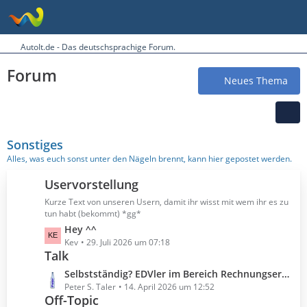
AutoIt.de - Das deutschsprachige Forum.
Forum
Neues Thema
Sonstiges
Alles, was euch sonst unter den Nägeln brennt, kann hier gepostet werden.
Uservorstellung
Kurze Text von unseren Usern, damit ihr wisst mit wem ihr es zu
tun habt (bekommt) *gg*
L
Hey ^^
e
Kev
29. Juli 2026 um 07:18
Talk
t
z
L
Selbstständig? EDVler im Bereich Rechnungserstellung?
t
e
Peter S. Taler
14. April 2026 um 12:52
e
Off-Topic
t