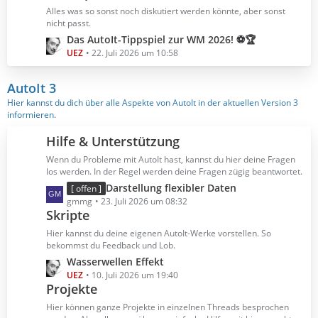
B
z
Alles was so sonst noch diskutiert werden könnte, aber sonst
e
t
nicht passt.
i
e
L
Das AutoIt-Tippspiel zur WM 2026! ⚽🏆
t
B
e
UEZ
22. Juli 2026 um 10:58
r
e
t
ä
i
z
AutoIt 3
g
t
t
Hier kannst du dich über alle Aspekte von AutoIt in der aktuellen Version 3
e
r
e
informieren.
ä
B
g
e
Hilfe & Unterstützung
e
i
Wenn du Probleme mit AutoIt hast, kannst du hier deine Fragen
t
los werden. In der Regel werden deine Fragen zügig beantwortet.
r
L
Darstellung flexibler Daten
[ offen ]
ä
e
gmmg
23. Juli 2026 um 08:32
g
Skripte
t
e
z
Hier kannst du deine eigenen AutoIt-Werke vorstellen. So
t
bekommst du Feedback und Lob.
e
L
Wasserwellen Effekt
B
e
UEZ
10. Juli 2026 um 19:40
e
Projekte
t
i
z
Hier können ganze Projekte in einzelnen Threads besprochen
t