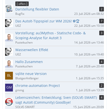
ä
[ offen ]
g
Darstellung flexibler Daten
2
e
BugFix
23. Juli 2026 um 08:32
Das AutoIt-Tippspiel zur WM 2026! ⚽🏆
7
UEZ
22. Juli 2026 um 10:58
Vorstellung: au3Mythos - Statische Code- &
3
Scoping-Analyse für AutoIt 3
Pustekuchen
14. Juli 2026 um 13:46
Wasserwellen Effekt
UEZ
10. Juli 2026 um 19:40
Hallo Zusammen
4
Pustekuchen
7. Juli 2026 um 20:48
sqlite neue Version
BlutigerAnfänger
1. Juli 2026 um 15:35
chrome-automation Project
2
gmmg
1. Juli 2026 um 13:39
Lebenszeichen; Entwicklung; Sven (SOLVE-SMART)
4
sagt AutoIt (Community) Goodbye!
SOLVE-SMART
15. Juni 2026 um 20:09