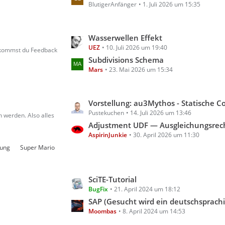
g
BlutigerAnfänger
1. Juli 2026 um 15:35
z
e
t
e
L
Wasserwellen Effekt
B
UEZ
10. Juli 2026 um 19:40
e
e
bekommst du Feedback
t
Subdivisions Schema
i
Mars
23. Mai 2026 um 15:34
z
t
t
r
e
ä
L
Vorstellung: au3Mythos - Statische Code- & Scoping-Analyse für A
B
g
Pustekuchen
14. Juli 2026 um 13:46
e
e
 werden. Also alles
e
t
Adjustment UDF — Ausgleichungsrechnung für A
i
AspirinJunkie
30. April 2026 um 11:30
z
t
t
rung
Super Mario
r
e
ä
B
g
L
SciTE-Tutorial
e
e
BugFix
21. April 2024 um 18:12
e
i
t
SAP (Gesucht wird ein deutschsprachiges Tutorial für AutoIt m
t
Moombas
8. April 2024 um 14:53
z
r
t
ä