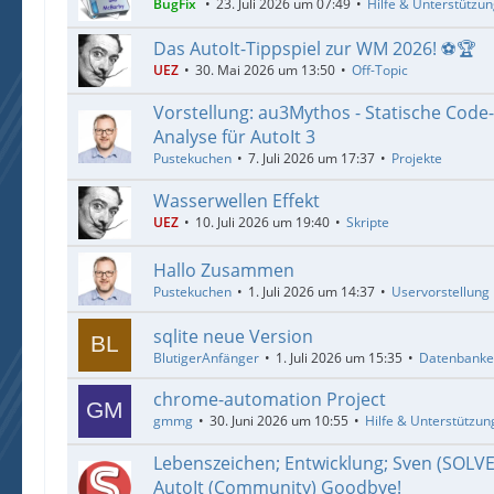
BugFix
23. Juli 2026 um 07:49
Hilfe & Unterstützu
Das AutoIt-Tippspiel zur WM 2026! ⚽🏆
UEZ
30. Mai 2026 um 13:50
Off-Topic
Vorstellung: au3Mythos - Statische Code
Analyse für AutoIt 3
Pustekuchen
7. Juli 2026 um 17:37
Projekte
Wasserwellen Effekt
UEZ
10. Juli 2026 um 19:40
Skripte
Hallo Zusammen
Pustekuchen
1. Juli 2026 um 14:37
Uservorstellung
sqlite neue Version
BlutigerAnfänger
1. Juli 2026 um 15:35
Datenbank
chrome-automation Project
gmmg
30. Juni 2026 um 10:55
Hilfe & Unterstützun
Lebenszeichen; Entwicklung; Sven (SOLV
AutoIt (Community) Goodbye!