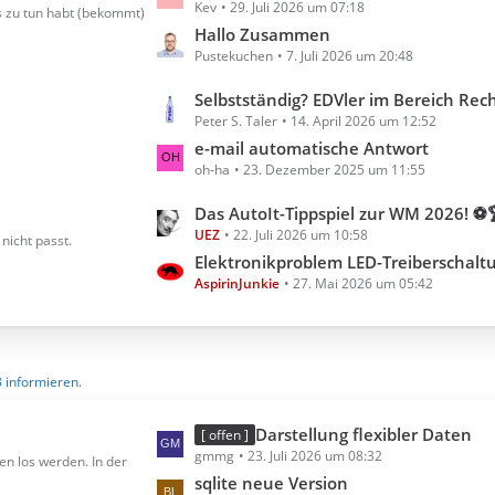
Kev
29. Juli 2026 um 07:18
e
s zu tun habt (bekommt)
t
Hallo Zusammen
Pustekuchen
7. Juli 2026 um 20:48
z
t
L
Selbstständig? EDVler im Bereich Rechnungserste
e
Peter S. Taler
14. April 2026 um 12:52
e
B
t
e-mail automatische Antwort
e
oh-ha
23. Dezember 2025 um 11:55
z
i
t
t
L
Das AutoIt-Tippspiel zur WM 2026! ⚽
e
r
UEZ
22. Juli 2026 um 10:58
e
nicht passt.
B
ä
t
Elektronikproblem LED-Treiberschalt
e
g
AspirinJunkie
27. Mai 2026 um 05:42
z
i
e
t
t
e
r
B
ä
3 informieren.
e
g
i
e
t
L
Darstellung flexibler Daten
[ offen ]
r
gmmg
23. Juli 2026 um 08:32
e
en los werden. In der
ä
t
sqlite neue Version