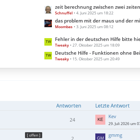
e
g
L
zeit berechnung zwischen zwei zeiten aber inklusive millis
B
e
Schnuffel
4. Juni 2025 um 18:22
e
e
t
das problem mit der maus und der minimi
i
Moombas
3. Juni 2025 um 08:12
z
t
t
L
Fehler in der deutschen Hilfe bitte hier melden (Hilfedatei 3.3.18.0 202
r
e
Tweaky
27. Oktober 2025 um 18:09
e
ä
B
t
Deutsche Hilfe - Funktionen ohne Beispiel (Hilfedatei 3
g
e
Tweaky
15. Oktober 2025 um 20:49
z
e
i
t
t
e
r
B
ä
e
g
i
e
t
Antworten
Letzte Antwort
r
ä
Kev
24
g
29. Juli 2026 um 0
e
gmmg
[ offen ]
2