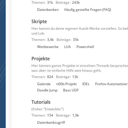
Themen
31k
Beiträge
243k
n
U
Datenbanken
Häufig gestellte Fragen (FAQ)
n
Skripte
t
e
Hier kannst du deine eigenen AutoIt-Werke vorstellen. So 
und Lob.
r
Themen
3,4k
Beiträge
35k
f
U
Wettbewerbe
LUA
Powershell
o
n
r
Projekte
t
e
e
n
Hier können ganze Projekte in einzelnen Threads besprochen
was über ne einfache Hilfe weit hinaus geht.
r
Themen
824
Beiträge
13k
f
U
Galenda
n00b-Projekt
IDEs
Firefox-Automatisie
o
n
Doodle Jump
Bass UDF
r
t
e
Tutorials
e
n
r
(früher "Entwickler")
f
Themen
154
Beiträge
1,9k
o
U
Datenbankzugriff
r