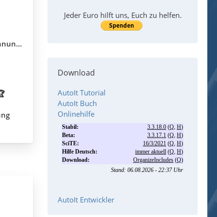
Jeder Euro hilft uns, Euch zu helfen.
llung?
Download
AutoIt Tutorial
🏆
AutoIt Buch
Onlinehilfe
ung
AutoIt Entwickler