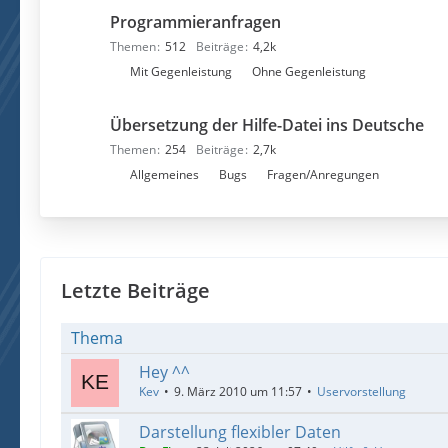
n
e
Programmieranfragen
t
n
e
Themen
512
Beiträge
4,2k
r
U
Mit Gegenleistung
Ohne Gegenleistung
f
n
o
t
Übersetzung der Hilfe-Datei ins Deutsche
r
e
Themen
254
Beiträge
2,7k
e
r
U
Allgemeines
Bugs
Fragen/Anregungen
n
f
n
o
t
r
e
e
r
n
f
Letzte Beiträge
o
r
Thema
e
Hey ^^
n
Kev
9. März 2010 um 11:57
Uservorstellung
Darstellung flexibler Daten