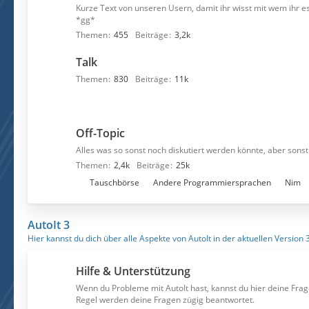
Kurze Text von unseren Usern, damit ihr wisst mit wem ihr e
*gg*
Themen
455
Beiträge
3,2k
Talk
Themen
830
Beiträge
11k
Off-Topic
Alles was so sonst noch diskutiert werden könnte, aber sonst 
Themen
2,4k
Beiträge
25k
U
Tauschbörse
Andere Programmiersprachen
Nim
n
t
AutoIt 3
e
Hier kannst du dich über alle Aspekte von AutoIt in der aktuellen Version 
r
f
Hilfe & Unterstützung
o
r
Wenn du Probleme mit AutoIt hast, kannst du hier deine Frag
Regel werden deine Fragen zügig beantwortet.
e