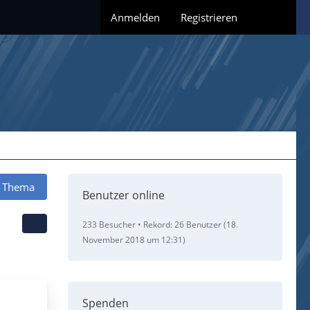
Anmelden
Registrieren
 Thema
Benutzer online
233 Besucher
Rekord: 26 Benutzer (
18.
November 2018 um 12:31
)
Spenden