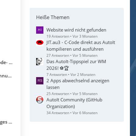
Heiße Themen
Website wird nicht gefunden
19 Antworten
Vor 3 Monaten
JIT.au3 - C-Code direkt aus AutoIt
kompilieren und ausführen
27 Antworten
Vor 5 Monaten
Das AutoIt-Tippspiel zur WM
utoIt 3
2026! ⚽🏆
7 Antworten
Vor 2 Monaten
utoIt
2 Apps abwechselnd anzeigen
lassen
25 Antworten
Vor 5 Monaten
AutoIt Community (GitHub
Organization)
34 Antworten
Vor 6 Monaten
it SAP)