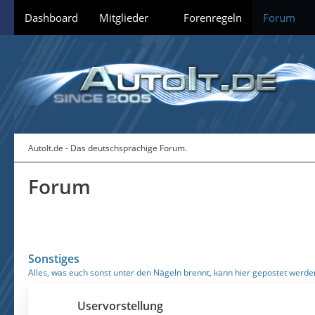
Dashboard
Mitglieder
Forenregeln
Forum
AutoIt.de - Das deutschsprachige Forum.
Forum
Sonstiges
Alles, was euch sonst unter den Nägeln brennt, kann hier gepostet werde
Uservorstellung