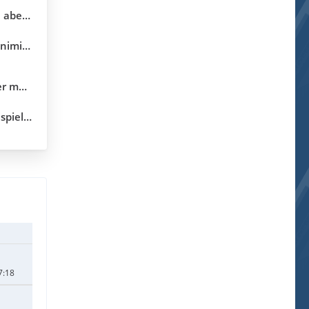
ekunden
erung
5.10.04)
.3.18.0)
7:18