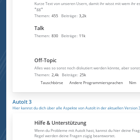
Kurze Text von unseren Usern, damit ihr wisst mit wem ihr e
*gg*
Themen
455
Beiträge
3,2k
Talk
Themen
830
Beiträge
11k
Off-Topic
Alles was so sonst noch diskutiert werden könnte, aber sonst 
Themen
2,4k
Beiträge
25k
U
Tauschbörse
Andere Programmiersprachen
Nim
n
t
AutoIt 3
e
Hier kannst du dich über alle Aspekte von AutoIt in der aktuellen Version 
r
f
Hilfe & Unterstützung
o
r
Wenn du Probleme mit AutoIt hast, kannst du hier deine Frag
Regel werden deine Fragen zügig beantwortet.
e