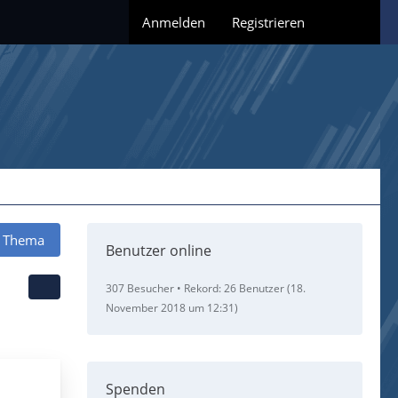
Anmelden
Registrieren
 Thema
Benutzer online
307 Besucher
Rekord: 26 Benutzer (
18.
November 2018 um 12:31
)
Spenden