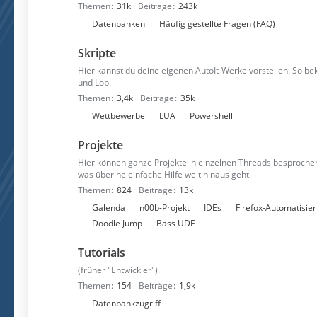
Themen
31k
Beiträge
243k
n
U
Datenbanken
Häufig gestellte Fragen (FAQ)
n
Skripte
t
e
Hier kannst du deine eigenen AutoIt-Werke vorstellen. So 
und Lob.
r
Themen
3,4k
Beiträge
35k
f
U
Wettbewerbe
LUA
Powershell
o
n
r
Projekte
t
e
e
n
Hier können ganze Projekte in einzelnen Threads besprochen
was über ne einfache Hilfe weit hinaus geht.
r
Themen
824
Beiträge
13k
f
U
Galenda
n00b-Projekt
IDEs
Firefox-Automatisie
o
n
Doodle Jump
Bass UDF
r
t
e
Tutorials
e
n
r
(früher "Entwickler")
f
Themen
154
Beiträge
1,9k
o
U
Datenbankzugriff
r