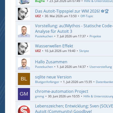
BugFix
23. Juli 2026 um 07:49
Hilfe & Unterstützu
Das AutoIt-Tippspiel zur WM 2026! ⚽🏆
UEZ
30. Mai 2026 um 13:50
Off-Topic
Vorstellung: au3Mythos - Statische Code
Analyse für AutoIt 3
Pustekuchen
7. Juli 2026 um 17:37
Projekte
Wasserwellen Effekt
UEZ
10. Juli 2026 um 19:40
Skripte
Hallo Zusammen
Pustekuchen
1. Juli 2026 um 14:37
Uservorstellung
sqlite neue Version
BlutigerAnfänger
1. Juli 2026 um 15:35
Datenbank
chrome-automation Project
gmmg
30. Juni 2026 um 10:55
Hilfe & Unterstützun
Lebenszeichen; Entwicklung; Sven (SOLV
AutoIt (Community) Goodbye!