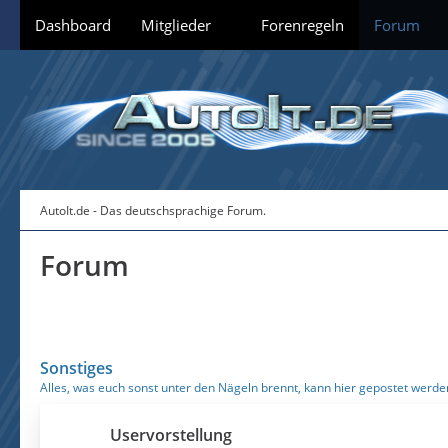
Dashboard
Mitglieder
Forenregeln
Forum
AutoIt.de - Das deutschsprachige Forum.
Forum
Sonstiges
Alles, was euch sonst unter den Nägeln brennt, kann hier gepostet werde
Uservorstellung