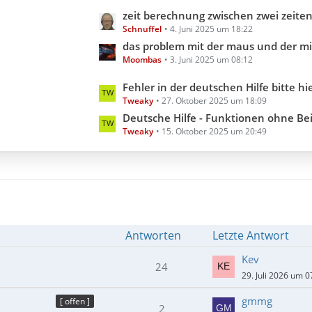
e
g
L
zeit berechnung zwischen zwei zeiten aber inklusive millis
B
e
Schnuffel
4. Juni 2025 um 18:22
e
e
t
das problem mit der maus und der minimi
i
Moombas
3. Juni 2025 um 08:12
z
t
t
L
Fehler in der deutschen Hilfe bitte hier melden (Hilfedatei 3.3.18.0 202
r
e
Tweaky
27. Oktober 2025 um 18:09
e
ä
B
t
Deutsche Hilfe - Funktionen ohne Beispiel (Hilfedatei 3
g
e
Tweaky
15. Oktober 2025 um 20:49
z
e
i
t
t
e
r
B
ä
e
g
i
e
t
Antworten
Letzte Antwort
r
ä
Kev
24
g
29. Juli 2026 um 0
e
gmmg
[ offen ]
2