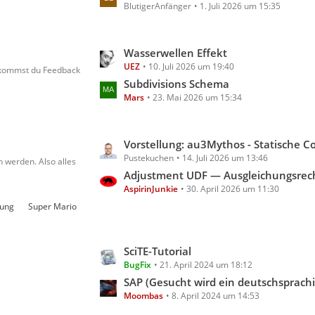
g
BlutigerAnfänger
1. Juli 2026 um 15:35
z
e
t
e
L
Wasserwellen Effekt
B
UEZ
10. Juli 2026 um 19:40
e
e
bekommst du Feedback
t
Subdivisions Schema
i
Mars
23. Mai 2026 um 15:34
z
t
t
r
e
ä
L
Vorstellung: au3Mythos - Statische Code- & Scoping-Analyse für A
B
g
Pustekuchen
14. Juli 2026 um 13:46
e
e
 werden. Also alles
e
t
Adjustment UDF — Ausgleichungsrechnung für A
i
AspirinJunkie
30. April 2026 um 11:30
z
t
t
rung
Super Mario
r
e
ä
B
g
L
SciTE-Tutorial
e
e
BugFix
21. April 2024 um 18:12
e
i
t
SAP (Gesucht wird ein deutschsprachiges Tutorial für AutoIt m
t
Moombas
8. April 2024 um 14:53
z
r
t
ä