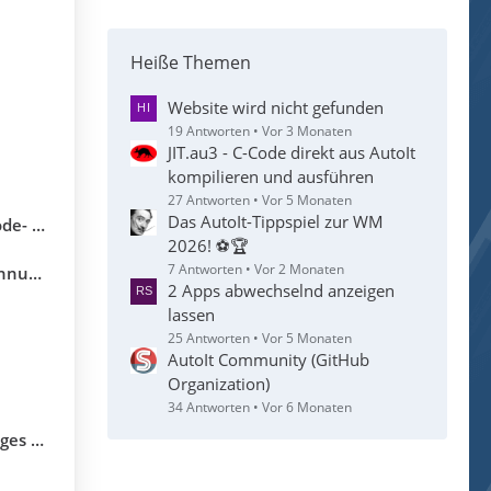
Heiße Themen
Website wird nicht gefunden
19 Antworten
Vor 3 Monaten
JIT.au3 - C-Code direkt aus AutoIt
kompilieren und ausführen
27 Antworten
Vor 5 Monaten
Das AutoIt-Tippspiel zur WM
utoIt 3
2026! ⚽🏆
7 Antworten
Vor 2 Monaten
utoIt
2 Apps abwechselnd anzeigen
lassen
25 Antworten
Vor 5 Monaten
AutoIt Community (GitHub
Organization)
34 Antworten
Vor 6 Monaten
it SAP)