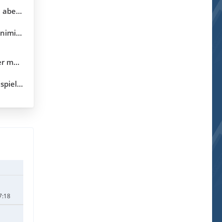
ekunden
erung
5.10.04)
.3.18.0)
7:18