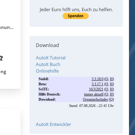
Jeder Euro hilft uns, Euch zu helfen.
llung?
Download
AutoIt Tutorial
🏆
AutoIt Buch
Onlinehilfe
ung
AutoIt Entwickler