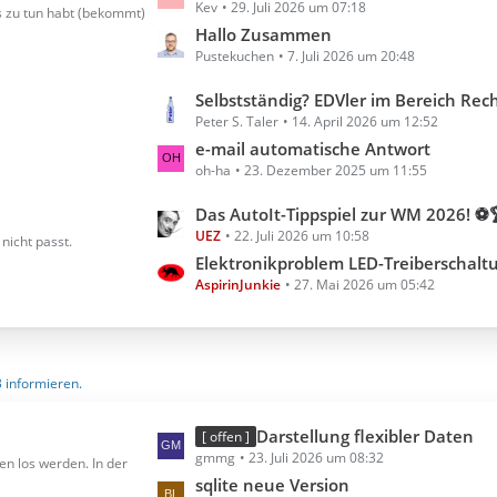
Kev
29. Juli 2026 um 07:18
e
s zu tun habt (bekommt)
t
Hallo Zusammen
Pustekuchen
7. Juli 2026 um 20:48
z
t
L
Selbstständig? EDVler im Bereich Rechnungserste
e
Peter S. Taler
14. April 2026 um 12:52
e
B
t
e-mail automatische Antwort
e
oh-ha
23. Dezember 2025 um 11:55
z
i
t
t
L
Das AutoIt-Tippspiel zur WM 2026! ⚽
e
r
UEZ
22. Juli 2026 um 10:58
e
nicht passt.
B
ä
t
Elektronikproblem LED-Treiberschalt
e
g
AspirinJunkie
27. Mai 2026 um 05:42
z
i
e
t
t
e
r
B
ä
3 informieren.
e
g
i
e
t
L
Darstellung flexibler Daten
[ offen ]
r
gmmg
23. Juli 2026 um 08:32
e
en los werden. In der
ä
t
sqlite neue Version