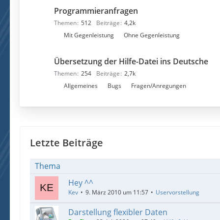
n
e
Programmieranfragen
t
n
e
Themen
512
Beiträge
4,2k
r
U
Mit Gegenleistung
Ohne Gegenleistung
f
n
o
t
Übersetzung der Hilfe-Datei ins Deutsche
r
e
Themen
254
Beiträge
2,7k
e
r
U
Allgemeines
Bugs
Fragen/Anregungen
n
f
n
o
t
r
e
e
r
n
f
Letzte Beiträge
o
r
Thema
e
Hey ^^
n
Kev
9. März 2010 um 11:57
Uservorstellung
Darstellung flexibler Daten