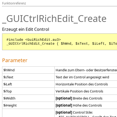
Funktionreferenz
_GUICtrlRichEdit_Create
Erzeugt ein Edit Control
#include <GuiRichEdit.au3>
_GUICtrlRichEdit_Create ( $hWnd, $sText, $iLeft, $iT
Parameter
$hWnd
Handle zum Eltern- oder Besitzerfenste
$sText
Text der im Control angezeigt wird
$iLeft
Horizontale Position des Controls
$iTop
Vertikale Position des Controls
$iWidth
[optional]
Breite des Controls
$iHeight
[optional]
Höhe des Controls
[optional]
Control Stile: