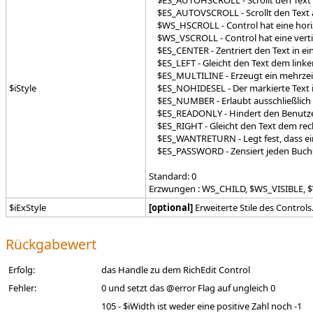
$ES_AUTOHSCROLL - Scrollt den Text au
$ES_AUTOVSCROLL - Scrollt den Text aut
$WS_HSCROLL - Control hat eine horizo
$WS_VSCROLL - Control hat eine vertika
$ES_CENTER - Zentriert den Text in ein
$ES_LEFT - Gleicht den Text dem linke
$ES_MULTILINE - Erzeugt ein mehrzeil
$iStyle
$ES_NOHIDESEL - Der markierte Text ist
$ES_NUMBER - Erlaubt ausschließlich d
$ES_READONLY - Hindert den Benutzer d
$ES_RIGHT - Gleicht den Text dem rec
$ES_WANTRETURN - Legt fest, dass eine
$ES_PASSWORD - Zensiert jeden Buchsta
Standard: 0
Erzwungen : WS_CHILD, $WS_VISIBLE,
$iExStyle
[optional]
Erweiterte Stile des Control
Rückgabewert
Erfolg:
das Handle zu dem RichEdit Control
Fehler:
0 und setzt das @error Flag auf ungleich 0
105 - $iWidth ist weder eine positive Zahl noch -1