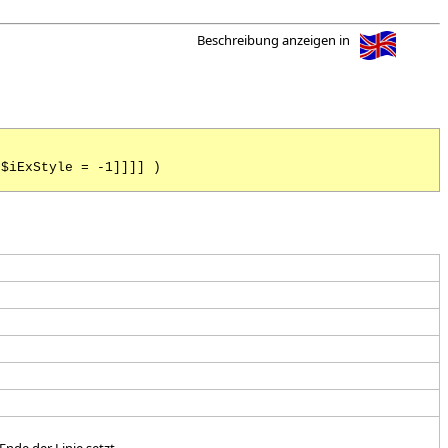
Beschreibung anzeigen in
 $iExStyle = -1]]]] )