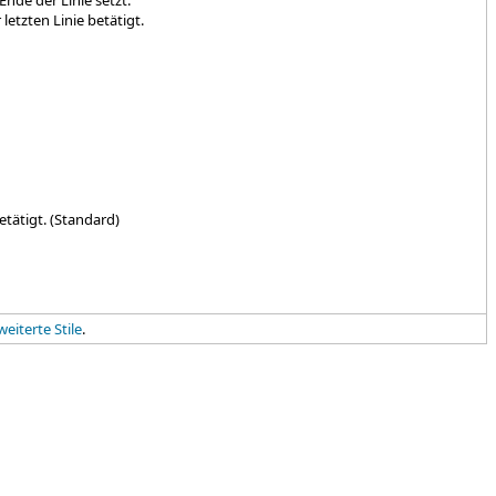
de der Linie setzt.
etzten Linie betätigt.
tätigt. (Standard)
weiterte Stile
.