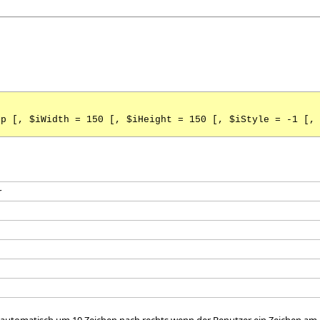
op [, $iWidth = 150 [, $iHeight = 150 [, $iStyle = -1 [,
r