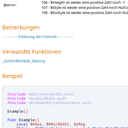
106 - $iHeight ist weder eine positive Zahl noch -1
@error:
107 - $iStyle ist weder eine positive Zahl noch Null 
108 - $iExStyle ist weder eine positive Zahl noch Nul
Bemerkungen
- - - - - - - - Erklärung der Controls - - - - - - - -
Verwandte Funktionen
_GUICtrlRichEdit_Destroy
Beispiel
#include
<GUIConstantsEx.au3>
#include
<GuiRichEdit.au3>
#include
<WindowsStylesConstants.au3>
Example
()
Func
 Example
()
Local
$hGui
,
$hRichEdit
,
$iMsg