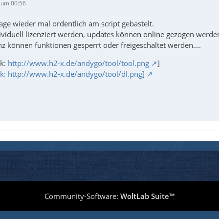
 um 00:56
tage wieder mal ordentlich am script gebastelt.
ividuell lizenziert werden, updates können online gezogen werde
nz können funktionen gesperrt oder freigeschaltet werden....
ik:
http://www.h2-x.de/andygo/tool/tool.png
]
fik: http://www.h2-x.de/andygo/tool/dl.png]
Community-Software:
WoltLab Suite™