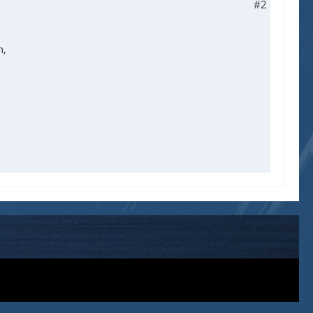
#2
n,