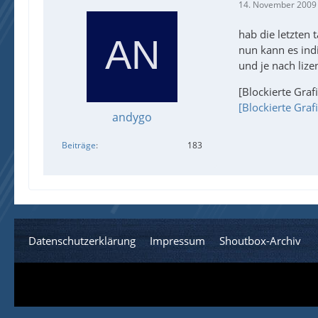
14. November 2009
hab die letzten 
nun kann es ind
und je nach lize
[Blockierte Graf
[Blockierte Gra
andygo
Beiträge
183
Datenschutzerklärung
Impressum
Shoutbox-Archiv