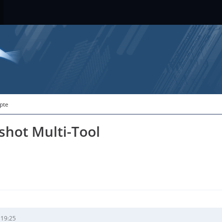
ipte
shot Multi-Tool
 19:25