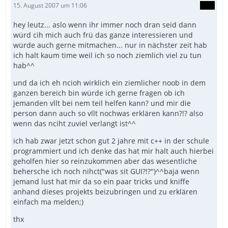
15. August 2007 um 11:06
hey leutz... aslo wenn ihr immer noch dran seid dann
würd cih mich auch frü das ganze interessieren und
würde auch gerne mitmachen... nur in nächster zeit hab
ich halt kaum time weil ich so noch ziemlich viel zu tun
hab^^
und da ich eh ncioh wirklich ein ziemlicher noob in dem
ganzen bereich bin würde ich gerne fragen ob ich
jemanden vllt bei nem teil helfen kann? und mir die
person dann auch so vllt nochwas erklären kann?!? also
wenn das nciht zuviel verlangt ist^^
ich hab zwar jetzt schon gut 2 jahre mit c++ in der schule
programmiert und ich denke das hat mir halt auch hierbei
geholfen hier so reinzukommen aber das wesentliche
behersche ich noch nihct("was sit GUI?!?")^^baja wenn
jemand lust hat mir da so ein paar tricks und kniffe
anhand dieses projekts beizubringen und zu erklären
einfach ma melden;)
thx