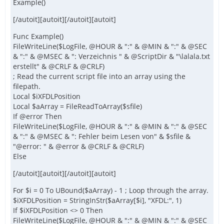
Example()
[/autoit][autoit][/autoit][autoit]
Func Example()
FileWriteLine($LogFile, @HOUR & ":" & @MIN & ":" & @SEC
& ":" & @MSEC & ": Verzeichnis " & @ScriptDir & "\lalala.txt
erstellt" & @CRLF & @CRLF)
; Read the current script file into an array using the
filepath.
Local $iXFDLPosition
Local $aArray = FileReadToArray($sfile)
If @error Then
FileWriteLine($LogFile, @HOUR & ":" & @MIN & ":" & @SEC
& ":" & @MSEC & ": Fehler beim Lesen von" & $sfile &
"@error: " & @error & @CRLF & @CRLF)
Else
[/autoit][autoit][/autoit][autoit]
For $i = 0 To UBound($aArray) - 1 ; Loop through the array.
$iXFDLPosition = StringInStr($aArray[$i], "XFDL:", 1)
If $iXFDLPosition <> 0 Then
FileWriteLine($LogFile, @HOUR & ":" & @MIN & ":" & @SEC