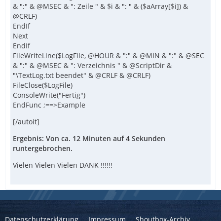
& ":" & @MSEC & ": Zeile " & $i & ": " & ($aArray[$i]) &
@CRLF)
EndIf
Next
EndIf
FileWriteLine($LogFile, @HOUR & ":" & @MIN & ":" & @SEC
& ":" & @MSEC & ": Verzeichnis " & @ScriptDir &
"\TextLog.txt beendet" & @CRLF & @CRLF)
FileClose($LogFile)
ConsoleWrite("Fertig")
EndFunc ;==>Example
[/autoit]
Ergebnis: Von ca. 12 Minuten auf 4 Sekunden
runtergebrochen.
Vielen Vielen Vielen DANK !!!!!!
Datenschutzerklärung
Impressum
Shoutbox-Archiv