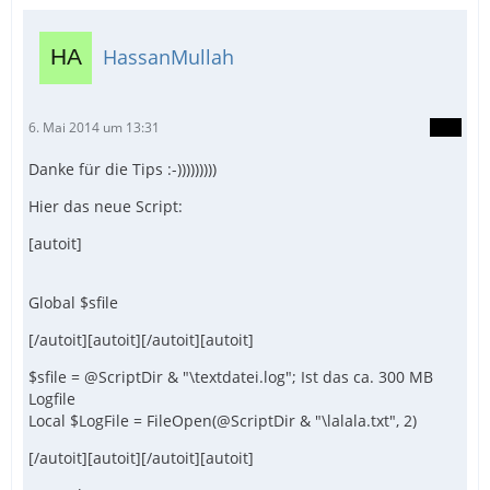
HassanMullah
6. Mai 2014 um 13:31
Danke für die Tips :-)))))))))
Hier das neue Script:
[autoit]
Global $sfile
[/autoit][autoit][/autoit][autoit]
$sfile = @ScriptDir & "\textdatei.log"; Ist das ca. 300 MB
Logfile
Local $LogFile = FileOpen(@ScriptDir & "\lalala.txt", 2)
[/autoit][autoit][/autoit][autoit]