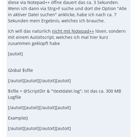
diese via Notepad++ öffne dauert das ca. 3 Sekunden.
Wenn ich dann via Strg+F suche und dort die Option "Alle
in aktiver Datei suchen" anklicke, habe ich nach ca. 7
Sekunden mein Ergebnis, welches ich brauche.
Ich will das natürlich
nicht mit Notepad++
lösen, sondern
mit einem Autoitscript, welches ich mal hier kurz
zusammen geklopft habe
[autoit]
Global $sfile
[/autoit][autoit][/autoit][autoit]
$sfile = @ScriptDir & "\textdatei.log"; Ist das ca. 300 MB
Logfile
[/autoit][autoit][/autoit][autoit]
Example()
[/autoit][autoit][/autoit][autoit]