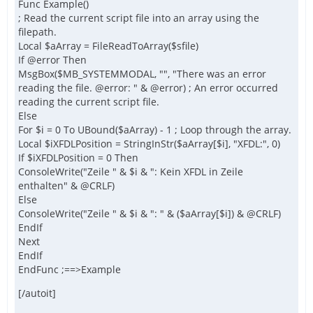
Func Example()
; Read the current script file into an array using the
filepath.
Local $aArray = FileReadToArray($sfile)
If @error Then
MsgBox($MB_SYSTEMMODAL, "", "There was an error
reading the file. @error: " & @error) ; An error occurred
reading the current script file.
Else
For $i = 0 To UBound($aArray) - 1 ; Loop through the array.
Local $iXFDLPosition = StringInStr($aArray[$i], "XFDL:", 0)
If $iXFDLPosition = 0 Then
ConsoleWrite("Zeile " & $i & ": Kein XFDL in Zeile
enthalten" & @CRLF)
Else
ConsoleWrite("Zeile " & $i & ": " & ($aArray[$i]) & @CRLF)
EndIf
Next
EndIf
EndFunc ;==>Example
[/autoit]