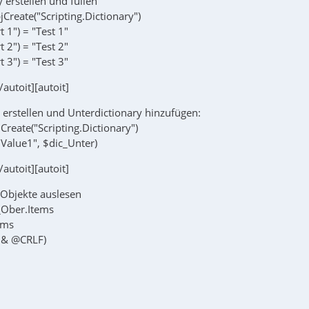
y erstellen und füllen
Create("Scripting.Dictionary")
 1") = "Test 1"
 2") = "Test 2"
 3") = "Test 3"
[/autoit][autoit]
 erstellen und Unterdictionary hinzufügen:
reate("Scripting.Dictionary")
Value1", $dic_Unter)
[/autoit][autoit]
 Objekte auslesen
c_Ober.Items
tems
 & @CRLF)