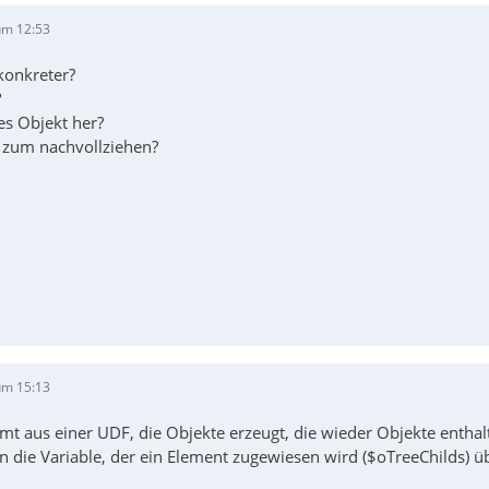
um 12:53
konkreter?
?
s Objekt her?
 zum nachvollziehen?
um 15:13
t aus einer UDF, die Objekte erzeugt, die wieder Objekte enthalt
n die Variable, der ein Element zugewiesen wird ($oTreeChilds) ü