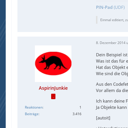
PIN-Pad
(UDF)
Einmal editiert, z
8. Dezember 2014 
Dein Beispiel is
Was ist das für 
Hat das Objekt e
Wie sind die Obj
Aus den Codefetz
AspirinJunkie
Vor allem da die
.
Ich kann deine 
Ja Objekte kann
Reaktionen
1
Beiträge
3.416
[autoit]