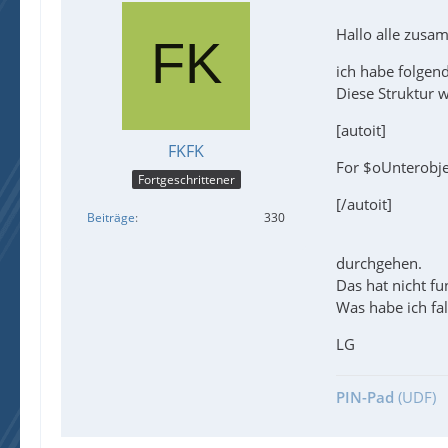
Hallo alle zusa
ich habe folgen
Diese Struktur w
[autoit]
FKFK
For $oUnterobje
Fortgeschrittener
[/autoit]
Beiträge
330
durchgehen.
Das hat nicht fu
Was habe ich fa
LG
PIN-Pad
(UDF)