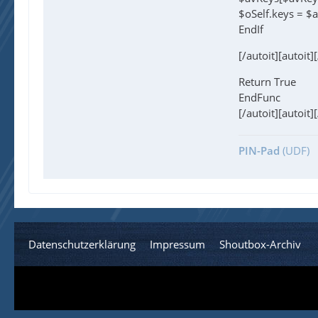
$oSelf.keys = $
EndIf
[/autoit][autoit]
Return True
EndFunc
[/autoit][autoit]
PIN-Pad
(UDF)
Datenschutzerklärung
Impressum
Shoutbox-Archiv