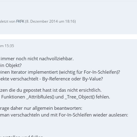
uletzt von
FKFK
(
8. Dezember 2014 um 18:16
)
um 15:35
t immer noch nicht nachvollziehbar.
ein Objekt?
inen Iterator implementiert (wichtig für For-In-Schleifen)?
ekte verschachtelt - By-Reference oder By-Value?
en die du gepostet hast ist das nicht ersichtlich.
 Funktionen _AttribRules() und _Tree_Object() fehlen.
Frage daher nur allgemein beantworten:
 man verschachteln und mit For-In-Schleifen wieder auslesen: