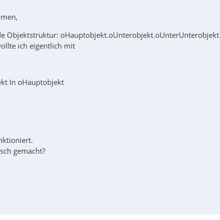
mmen,
de Objektstruktur: oHauptobjekt.oUnterobjekt.oUnterUnterobjekt.
ollte ich eigentlich mit
kt In oHauptobjekt
nktioniert.
lsch gemacht?