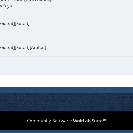
avKeys
[/autoit][autoit]
[/autoit][autoit][/autoit]
Community-Software:
WoltLab Suite™