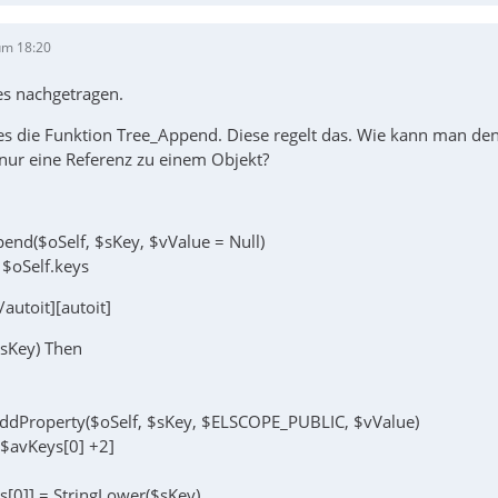
um 18:20
es nachgetragen.
 es die Funktion Tree_Append. Diese regelt das. Wie kann man den
ur eine Referenz zu einem Objekt?
end($oSelf, $sKey, $vValue = Null)
 $oSelf.keys
[/autoit][autoit]
($sKey) Then
ddProperty($oSelf, $sKey, $ELSCOPE_PUBLIC, $vValue)
$avKeys[0] +2]
[0]] = StringLower($sKey)