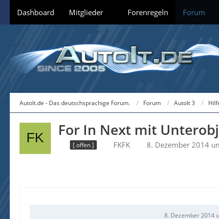
Dashboard
Mitglieder
Forenregeln
Forum
AutoIt.de - Das deutschsprachige Forum.
Forum
AutoIt 3
Hil
For In Next mit Unterob
FKFK
8. Dezember 2014 u
[ offen ]
8. Dezember 2014 