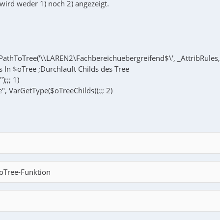
wird weder 1) noch 2) angezeigt.
athToTree('\\LAREN2\Fachbereichuebergreifend$\', _AttribRules,
 In $oTree ;Durchläuft Childs des Tree
);;; 1)
, VarGetType($oTreeChilds));;; 2)
oTree-Funktion