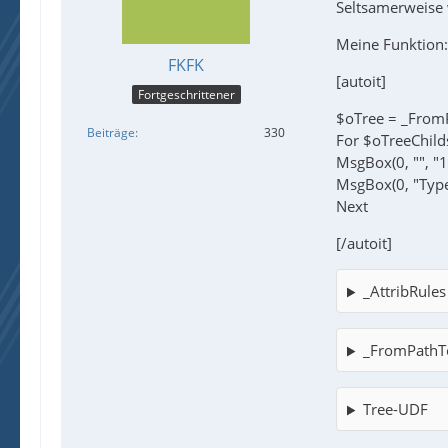
Seltsamerweise 
Meine Funktion:
FKFK
[autoit]
Fortgeschrittener
$oTree = _FromP
Beiträge
330
For $oTreeChilds
MsgBox(0, "", "1"
MsgBox(0, "Type"
Next
[/autoit]
_AttribRules
_FromPathT
Tree-UDF