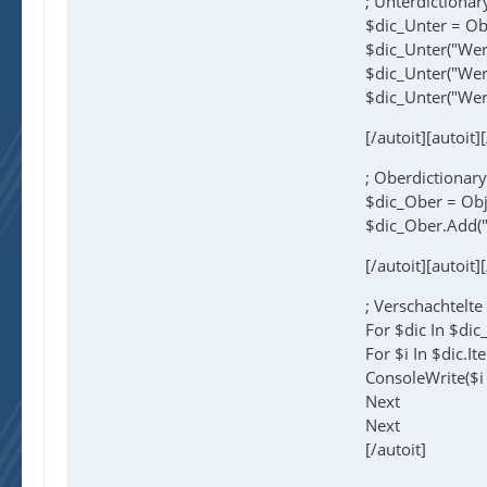
; Unterdictionar
$dic_Unter = Obj
$dic_Unter("Wert
$dic_Unter("Wert
$dic_Unter("Wert
[/autoit][autoit]
; Oberdictionary
$dic_Ober = ObjC
$dic_Ober.Add("
[/autoit][autoit]
; Verschachtelte
For $dic In $di
For $i In $dic.I
ConsoleWrite($i
Next
Next
[/autoit]