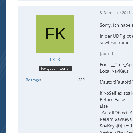
8. Dezember 2014 
Sorry, ich habe 
In der UDF gibt
sowieso immer n
[autoit]
FKFK
Func __Tree_App
Fortgeschrittener
Local $avKeys =
Beiträge
330
[/autoit][autoit]
If $oSelf.exists
Return False
Else
_AutoItObject_A
ReDim $avKeys[
$avKeys[0] += 1
$avKeys[$avKeys