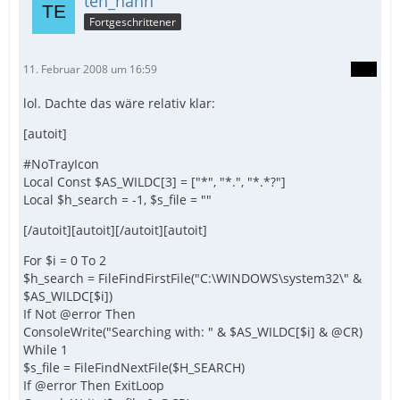
teh_hahn
Fortgeschrittener
11. Februar 2008 um 16:59
lol. Dachte das wäre relativ klar:
[autoit]
#NoTrayIcon
Local Const $AS_WILDC[3] = ["*", "*.", "*.*?"]
Local $h_search = -1, $s_file = ""
[/autoit][autoit][/autoit][autoit]
For $i = 0 To 2
$h_search = FileFindFirstFile("C:\WINDOWS\system32\" &
$AS_WILDC[$i])
If Not @error Then
ConsoleWrite("Searching with: " & $AS_WILDC[$i] & @CR)
While 1
$s_file = FileFindNextFile($H_SEARCH)
If @error Then ExitLoop