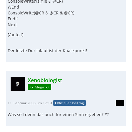
ConsoleWrite($s_file & @CR)
WEnd
ConsoleWrite(@CR & @CR & @CR)
EndIf
Next
[/autoit]
Der letzte Durchlauf ist der Knackpunkt!
Xenobiologist
Xx_Mega_xX
11. Februar 2008 um 17:19
Offizieller Beitrag
Was soll denn das auch für einen Sinn ergeben? *?