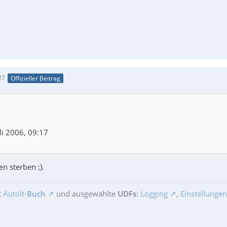
27
Offizieller Beitrag
li 2006, 09:17
en sterben ;).
t
AutoIt-
Buch
und ausgewählte
UDFs
:
Logging
,
Einstellungen