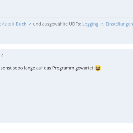
t
AutoIt-
Buch
und ausgewählte
UDFs
:
Logging
,
Einstellungen
12
msonst sooo lange auf das Programm gewartet