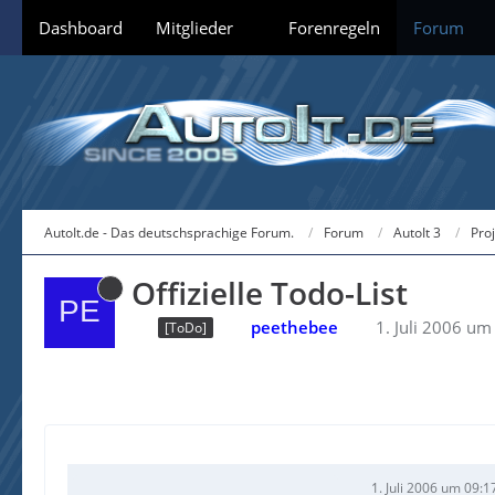
Dashboard
Mitglieder
Forenregeln
Forum
AutoIt.de - Das deutschsprachige Forum.
Forum
AutoIt 3
Pro
Offizielle Todo-List
peethebee
1. Juli 2006 um
[ToDo]
1. Juli 2006 um 09:1