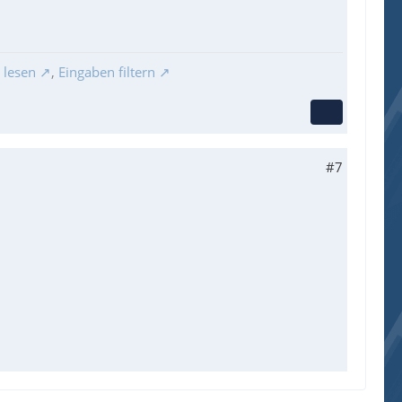
 lesen
,
Eingaben filtern
#7