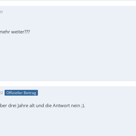
01
mehr weiter???
22
Offizieller Beitrag
ber drei Jahre alt und die Antwort nein ;).