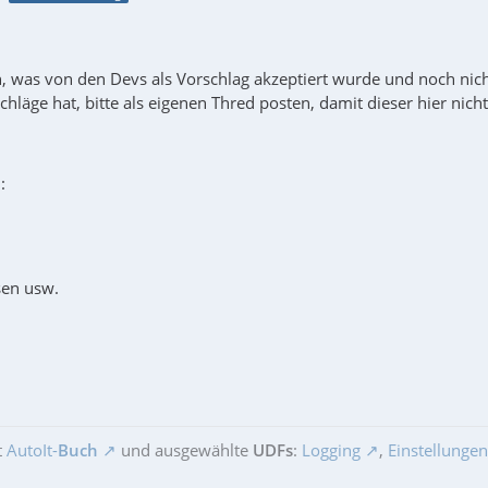
, was von den Devs als Vorschlag akzeptiert wurde und noch nicht
hläge hat, bitte als eigenen Thred posten, damit dieser hier nich
:
sen usw.
t
AutoIt-
Buch
und ausgewählte
UDFs
:
Logging
,
Einstellungen