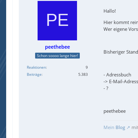
Hallo!
Hier kommt rein
Wer eigene Vorsc
peethebee
Bisheriger Stand
Schon soooo lange hier!
Reaktionen
9
- Adressbuch
Beiträge
5.383
-> E-Mail-Adres
- ?
peethebee
Mein
Blog
mi