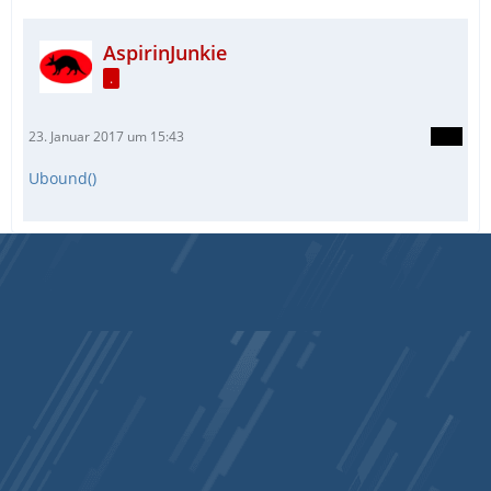
AspirinJunkie
.
23. Januar 2017 um 15:43
Ubound()