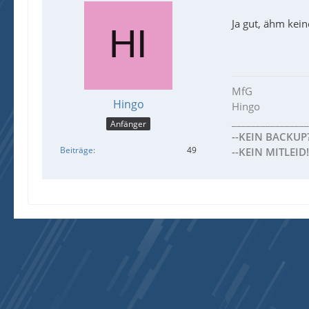
Ja gut, ähm kei
MfG
Hingo
Hingo
________________
Anfänger
--KEIN BACKUP?
Beiträge
49
--KEIN MITLEID!