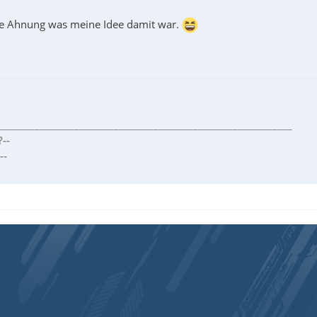
ne Ahnung was meine Idee damit war.
___________________________________________________________
--
--