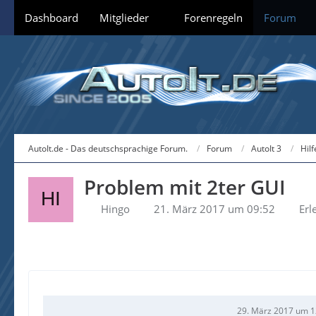
Dashboard
Mitglieder
Forenregeln
Forum
AutoIt.de - Das deutschsprachige Forum.
Forum
AutoIt 3
Hil
Problem mit 2ter GUI
Hingo
21. März 2017 um 09:52
Erl
29. März 2017 um 1