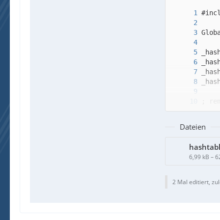
Dateien
hashtab
6,99 kB – 
2 Mal editiert, zu
$aVa