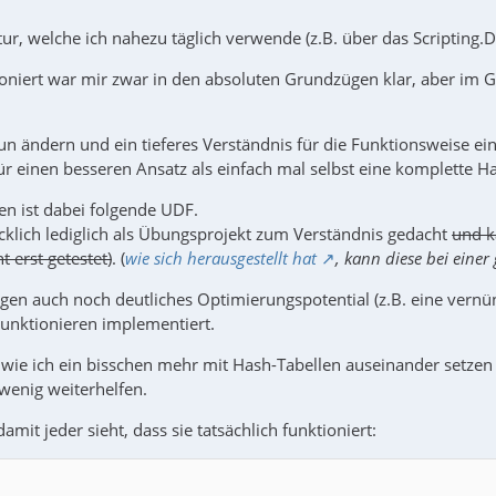
ur, welche ich nahezu täglich verwende (z.B. über das Scripting.Di
ioniert war mir zwar in den absoluten Grundzügen klar, aber im 
un ändern und ein tieferes Verständnis für die Funktionsweise ei
ür einen besseren Ansatz als einfach mal selbst eine komplette H
 ist dabei folgende UDF.
ücklich lediglich als Übungsprojekt zum Verständnis gedacht
und k
t erst getestet)
. (
wie sich herausgestellt hat
, kann diese bei eine
gen auch noch deutliches Optimierungspotential (z.B. eine vernün
Funktionieren implementiert.
 wie ich ein bisschen mehr mit Hash-Tabellen auseinander setze
wenig weiterhelfen.
amit jeder sieht, dass sie tatsächlich funktioniert: