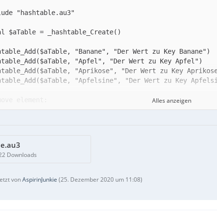
Alles anzeigen
le.au3
622 Downloads
letzt von
AspirinJunkie
(
25. Dezember 2020 um 11:08
)
lues = _hashtable_getValues($aTable)