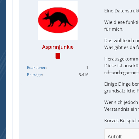
Eine Datenstrukt
Wie diese funkt
für mich.
Das wollte ich n
AspirinJunkie
Was gibt es da f
.
Herausgekommen
Diese ist ausdr
Reaktionen
1
ich auch gar nich
Beiträge
3.416
Einige Dinge ber
grundsätzliche 
Wer sich jedoch
Verständnis ein 
Kurzes Beispiel d
AutoIt