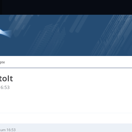
ipte
toIt
16:53
 um 16:53