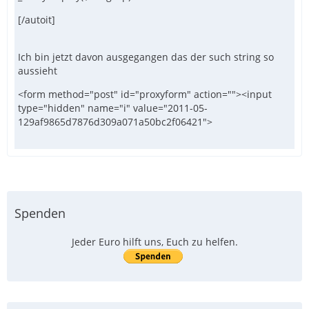
[/autoit]
Ich bin jetzt davon ausgegangen das der such string so
aussieht
<form method="post" id="proxyform" action=""><input
type="hidden" name="i" value="2011-05-
129af9865d7876d309a071a50bc2f06421">
Spenden
Jeder Euro hilft uns, Euch zu helfen.