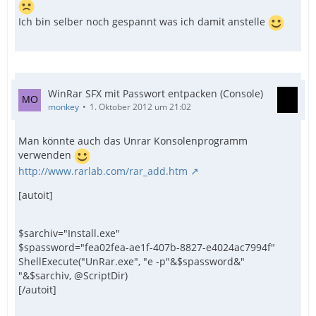
Ich bin selber noch gespannt was ich damit anstelle
WinRar SFX mit Passwort entpacken (Console)
monkey
1. Oktober 2012 um 21:02
Man könnte auch das Unrar Konsolenprogramm
verwenden
http://www.rarlab.com/rar_add.htm
[autoit]
$sarchiv="Install.exe"
$spassword="fea02fea-ae1f-407b-8827-e4024ac7994f"
ShellExecute("UnRar.exe", "e -p"&$spassword&"
"&$sarchiv, @ScriptDir)
[/autoit]