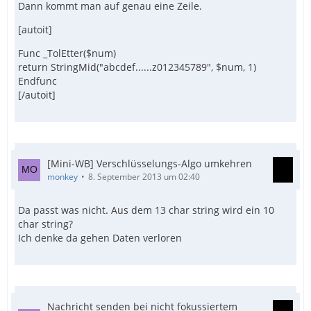
Dann kommt man auf genau eine Zeile.
[autoit]
Func _TolEtter($num)
return StringMid("abcdef......z012345789", $num, 1)
Endfunc
[/autoit]
[Mini-WB] Verschlüsselungs-Algo umkehren
monkey
8. September 2013 um 02:40
Da passt was nicht. Aus dem 13 char string wird ein 10
char string?
Ich denke da gehen Daten verloren
Nachricht senden bei nicht fokussiertem