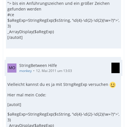
"> bis ein Anführungszeichen und ein größer Zeichen
gefunden werden
#ce
$aRegExp=StringRegExp($sString, '\d{4}-\d{2}-\d{2}(\w+?)">',
3)
_ArrayDisplay($aRegExp)
[/autoit]
StringBetween Hilfe
monkey
12. Mai 2011 um 13:03
Vielleicht kannst du es ja mit StrngRegExp versuchen
Hier mal mein Code:
[autoit]
$aRegExp=StringRegExp($sString, '\d{4}-\d{2}-\d{2}(\w+?)">',
3)
_ArrayDisplay($aRegExp)