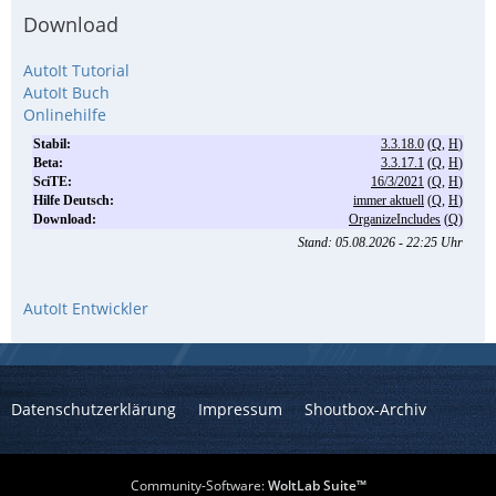
Download
AutoIt Tutorial
AutoIt Buch
Onlinehilfe
AutoIt Entwickler
Datenschutzerklärung
Impressum
Shoutbox-Archiv
Community-Software:
WoltLab Suite™