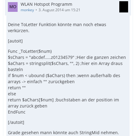
WLAN Hotspot Programm
monkey
3. August 2014 um 15:21
Deine ToLetter Funktion könnte man noch etwas
verkürzen.
[autoit]
Func _ToLetter($num)
$sChars = "abcdef.....z01234579" ;Hier die ganzen zeichen
$aChars = stringsplit($sChars, "", 2) ;hier ein Array draus
basteln
if $num < ubound ($aChars) then ;wenn außerhalb des
arrays -> einfach "" zurückgeben
return ""
else
return $aChars[$num] ;buchstaben an der position im
array zurück geben
EndFunc
[/autoit]
Grade gesehen mann könnte auch StringMid nehmen.