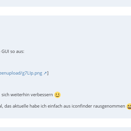
e GUI so aus:
reenupload/g7LIp.png
]
d sich weiterhin verbessern
l, das aktuelle habe ich einfach aus iconfinder rausgenommen