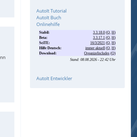
AutoIt Tutorial
AutoIt Buch
Onlinehilfe
enn
AutoIt Entwickler