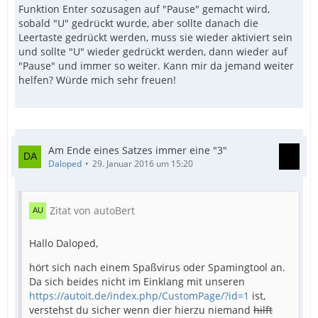
Funktion Enter sozusagen auf "Pause" gemacht wird,
    EndFunc
sobald "U" gedrückt wurde, aber sollte danach die
Leertaste gedrückt werden, muss sie wieder aktiviert sein
und sollte "U" wieder gedrückt werden, dann wieder auf
"Pause" und immer so weiter. Kann mir da jemand weiter
helfen? Würde mich sehr freuen!
Am Ende eines Satzes immer eine "3"
Daloped
29. Januar 2016 um 15:20
Zitat von autoBert
Hallo Daloped,
hört sich nach einem Spaßvirus oder Spamingtool an.
Da sich beides nicht im Einklang mit unseren
https://autoit.de/index.php/CustomPage/?id=1
ist,
verstehst du sicher wenn dier hierzu niemand
hilft