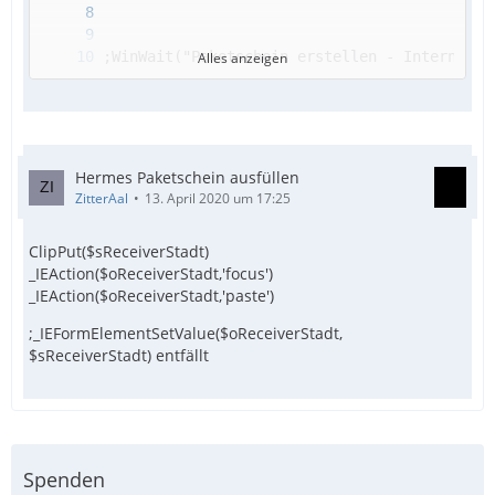
Alles anzeigen
Hermes Paketschein ausfüllen
ZitterAal
13. April 2020 um 17:25
ClipPut($sReceiverStadt)
_IEAction($oReceiverStadt,'focus')
_IEAction($oReceiverStadt,'paste')
;_IEFormElementSetValue($oReceiverStadt,
$sReceiverStadt) entfällt
Spenden