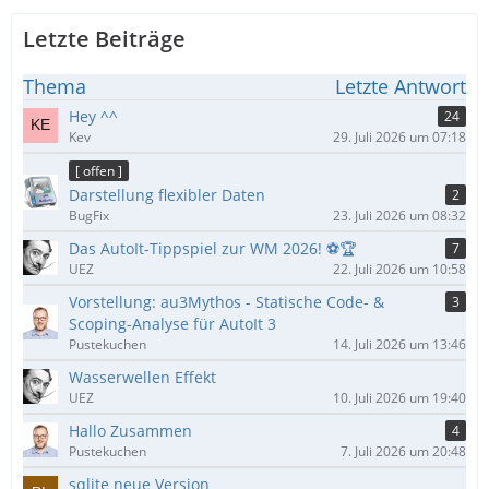
Letzte Beiträge
Thema
Letzte Antwort
Hey ^^
24
Kev
29. Juli 2026 um 07:18
[ offen ]
Darstellung flexibler Daten
2
BugFix
23. Juli 2026 um 08:32
Das AutoIt-Tippspiel zur WM 2026! ⚽🏆
7
UEZ
22. Juli 2026 um 10:58
Vorstellung: au3Mythos - Statische Code- &
3
Scoping-Analyse für AutoIt 3
Pustekuchen
14. Juli 2026 um 13:46
Wasserwellen Effekt
UEZ
10. Juli 2026 um 19:40
Hallo Zusammen
4
Pustekuchen
7. Juli 2026 um 20:48
sqlite neue Version