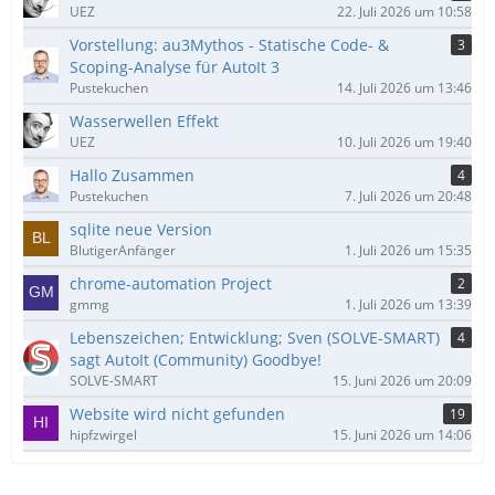
UEZ
22. Juli 2026 um 10:58
Vorstellung: au3Mythos - Statische Code- &
3
Scoping-Analyse für AutoIt 3
Pustekuchen
14. Juli 2026 um 13:46
Wasserwellen Effekt
UEZ
10. Juli 2026 um 19:40
Hallo Zusammen
4
Pustekuchen
7. Juli 2026 um 20:48
sqlite neue Version
BlutigerAnfänger
1. Juli 2026 um 15:35
chrome-automation Project
2
gmmg
1. Juli 2026 um 13:39
Lebenszeichen; Entwicklung; Sven (SOLVE-SMART)
4
sagt AutoIt (Community) Goodbye!
SOLVE-SMART
15. Juni 2026 um 20:09
Website wird nicht gefunden
19
hipfzwirgel
15. Juni 2026 um 14:06