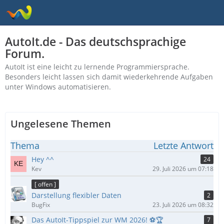
AutoIt.de - Das deutschsprachige
Forum.
AutoIt ist eine leicht zu lernende Programmiersprache.
Besonders leicht lassen sich damit wiederkehrende Aufgaben
unter Windows automatisieren.
Ungelesene Themen
Thema
Letzte Antwort
Hey ^^
24
Kev
29. Juli 2026 um 07:18
[ offen ]
Darstellung flexibler Daten
2
BugFix
23. Juli 2026 um 08:32
Das AutoIt-Tippspiel zur WM 2026! ⚽🏆
7