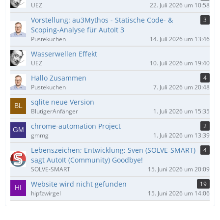
UEZ
22. Juli 2026 um 10:58
Vorstellung: au3Mythos - Statische Code- &
3
Scoping-Analyse für AutoIt 3
Pustekuchen
14. Juli 2026 um 13:46
Wasserwellen Effekt
UEZ
10. Juli 2026 um 19:40
Hallo Zusammen
4
Pustekuchen
7. Juli 2026 um 20:48
sqlite neue Version
BlutigerAnfänger
1. Juli 2026 um 15:35
chrome-automation Project
2
gmmg
1. Juli 2026 um 13:39
Lebenszeichen; Entwicklung; Sven (SOLVE-SMART)
4
sagt AutoIt (Community) Goodbye!
SOLVE-SMART
15. Juni 2026 um 20:09
Website wird nicht gefunden
19
hipfzwirgel
15. Juni 2026 um 14:06