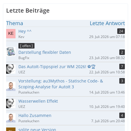
Letzte Beiträge
Thema
Letzte Antwort
Hey ^^
24
Kev
29. Juli 2026 um 07:18
[ offen ]
Darstellung flexibler Daten
2
BugFix
23. Juli 2026 um 08:32
Das AutoIt-Tippspiel zur WM 2026! ⚽🏆
7
UEZ
22. Juli 2026 um 10:58
Vorstellung: au3Mythos - Statische Code- &
3
Scoping-Analyse für AutoIt 3
Pustekuchen
14. Juli 2026 um 13:46
Wasserwellen Effekt
UEZ
10. Juli 2026 um 19:40
Hallo Zusammen
4
Pustekuchen
7. Juli 2026 um 20:48
sqlite neue Version