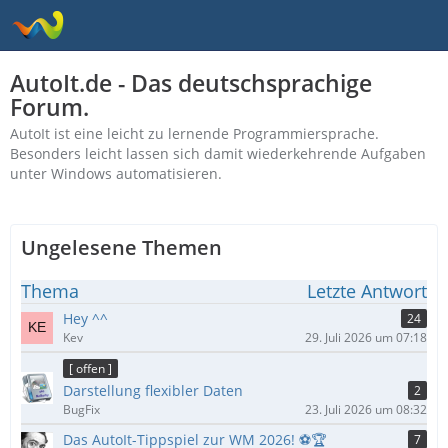
AutoIt.de - Das deutschsprachige
Forum.
AutoIt ist eine leicht zu lernende Programmiersprache.
Besonders leicht lassen sich damit wiederkehrende Aufgaben
unter Windows automatisieren.
Ungelesene Themen
Thema
Letzte Antwort
Hey ^^
24
Kev
29. Juli 2026 um 07:18
[ offen ]
Darstellung flexibler Daten
2
BugFix
23. Juli 2026 um 08:32
Das AutoIt-Tippspiel zur WM 2026! ⚽🏆
7