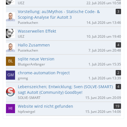
UEZ
22. Juli 2026 um 10:58
Vorstellung: au3Mythos - Statische Code- &
3
Scoping-Analyse für AutoIt 3
Pustekuchen
14. Juli 2026 um 13:46
Wasserwellen Effekt
UEZ
10. Juli 2026 um 19:40
Hallo Zusammen
4
Pustekuchen
7. Juli 2026 um 20:48
sqlite neue Version
BlutigerAnfänger
1. Juli 2026 um 15:35
chrome-automation Project
2
gmmg
1. Juli 2026 um 13:39
Lebenszeichen; Entwicklung; Sven (SOLVE-SMART)
4
sagt AutoIt (Community) Goodbye!
SOLVE-SMART
15. Juni 2026 um 20:09
Website wird nicht gefunden
19
hipfzwirgel
15. Juni 2026 um 14:06