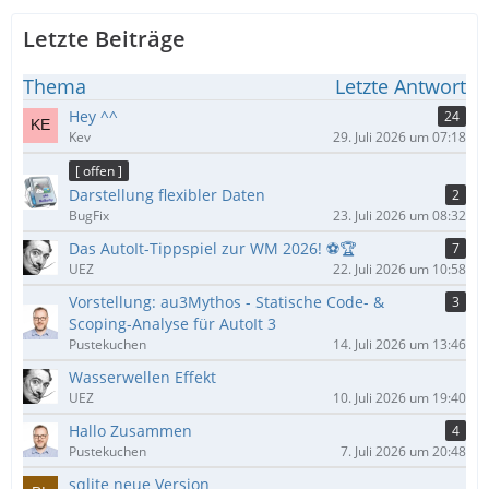
Letzte Beiträge
Thema
Letzte Antwort
Hey ^^
24
Kev
29. Juli 2026 um 07:18
[ offen ]
Darstellung flexibler Daten
2
BugFix
23. Juli 2026 um 08:32
Das AutoIt-Tippspiel zur WM 2026! ⚽🏆
7
UEZ
22. Juli 2026 um 10:58
Vorstellung: au3Mythos - Statische Code- &
3
Scoping-Analyse für AutoIt 3
Pustekuchen
14. Juli 2026 um 13:46
Wasserwellen Effekt
UEZ
10. Juli 2026 um 19:40
Hallo Zusammen
4
Pustekuchen
7. Juli 2026 um 20:48
sqlite neue Version