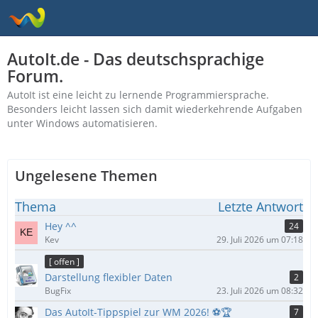
AutoIt.de - Das deutschsprachige
Forum.
AutoIt ist eine leicht zu lernende Programmiersprache.
Besonders leicht lassen sich damit wiederkehrende Aufgaben
unter Windows automatisieren.
Ungelesene Themen
Thema
Letzte Antwort
Hey ^^
24
Kev
29. Juli 2026 um 07:18
[ offen ]
Darstellung flexibler Daten
2
BugFix
23. Juli 2026 um 08:32
Das AutoIt-Tippspiel zur WM 2026! ⚽🏆
7