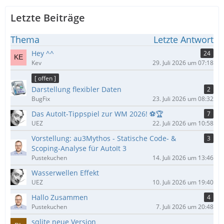
Letzte Beiträge
Thema
Letzte Antwort
Hey ^^
24
Kev
29. Juli 2026 um 07:18
[ offen ]
Darstellung flexibler Daten
2
BugFix
23. Juli 2026 um 08:32
Das AutoIt-Tippspiel zur WM 2026! ⚽🏆
7
UEZ
22. Juli 2026 um 10:58
Vorstellung: au3Mythos - Statische Code- &
3
Scoping-Analyse für AutoIt 3
Pustekuchen
14. Juli 2026 um 13:46
Wasserwellen Effekt
UEZ
10. Juli 2026 um 19:40
Hallo Zusammen
4
Pustekuchen
7. Juli 2026 um 20:48
sqlite neue Version