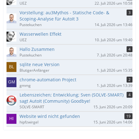
UEZ
22. Juli 2026 um 10:58
Vorstellung: au3Mythos - Statische Code- &
3
Scoping-Analyse für AutoIt 3
Pustekuchen
14. Juli 2026 um 13:46
Wasserwellen Effekt
UEZ
10. Juli 2026 um 19:40
Hallo Zusammen
4
Pustekuchen
7. Juli 2026 um 20:48
sqlite neue Version
BlutigerAnfänger
1. Juli 2026 um 15:35
chrome-automation Project
2
gmmg
1. Juli 2026 um 13:39
Lebenszeichen; Entwicklung; Sven (SOLVE-SMART)
4
sagt AutoIt (Community) Goodbye!
SOLVE-SMART
15. Juni 2026 um 20:09
Website wird nicht gefunden
19
hipfzwirgel
15. Juni 2026 um 14:06