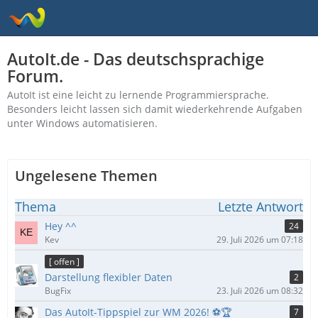
AutoIt.de - Das deutschsprachige
Forum.
AutoIt ist eine leicht zu lernende Programmiersprache.
Besonders leicht lassen sich damit wiederkehrende Aufgaben
unter Windows automatisieren.
Ungelesene Themen
Thema
Letzte Antwort
Hey ^^
24
Kev
29. Juli 2026 um 07:18
[ offen ]
Darstellung flexibler Daten
2
BugFix
23. Juli 2026 um 08:32
Das AutoIt-Tippspiel zur WM 2026! ⚽🏆
7