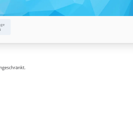
äge
5
ingeschränkt.