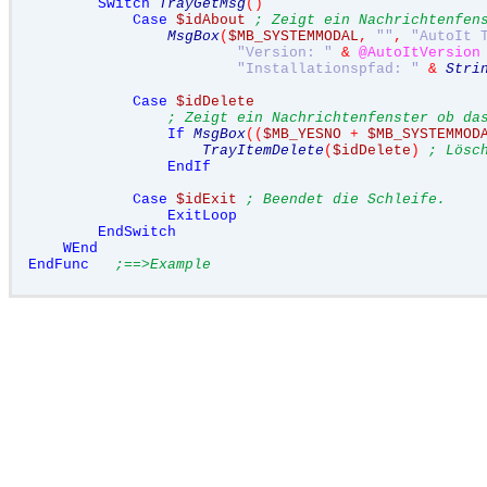
Switch
TrayGetMsg
()
Case
$idAbout
; Zeigt ein Nachrichtenfen
MsgBox
(
$MB_SYSTEMMODAL
,
""
,
"AutoIt 
"Version: "
&
@AutoItVersion
"Installationspfad: "
&
Stri
Case
$idDelete
; Zeigt ein Nachrichtenfenster ob da
If
MsgBox
((
$MB_YESNO
+
$MB_SYSTEMMOD
TrayItemDelete
(
$idDelete
)
; Lösc
EndIf
Case
$idExit
; Beendet die Schleife.
ExitLoop
EndSwitch
WEnd
EndFunc
;==>Example