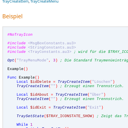
TrayCreateItem
,
TrayCreateMenu
Beispiel
#NoTrayIcon
#include
<MsgBoxConstants.au3>
#include
<StringConstants.au3>
#include
<TrayConstants.au3>
; wird für die $TRAY_IC
Opt
(
"TrayMenuMode"
,
3
)
; Die Standard Traymenüeinträ
Example
()
Func
 Example
()
Local
$idDelete
=
TrayCreateItem
(
"Löschen"
)
TrayCreateItem
(
""
)
; Erzeugt einen Trennstrich.
Local
$idAbout
=
TrayCreateItem
(
"Über"
)
TrayCreateItem
(
""
)
; Erzeugt einen Trennstrich.
Local
$idExit
=
TrayCreateItem
(
"Exit"
)
TraySetState
(
$TRAY_ICONSTATE_SHOW
)
; Zeigt das T
While
1