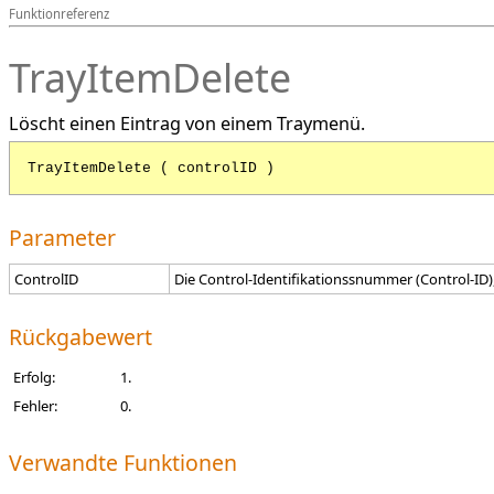
Funktionreferenz
TrayItemDelete
Löscht einen Eintrag von einem Traymenü.
TrayItemDelete ( controlID )
Parameter
ControlID
Die Control-Identifikationssnummer (Control-ID)
Rückgabewert
Erfolg:
1.
Fehler:
0.
Verwandte Funktionen