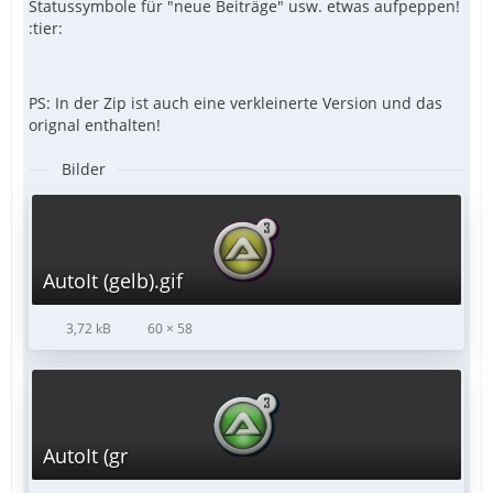
Statussymbole für "neue Beiträge" usw. etwas aufpeppen!
:tier:
PS: In der Zip ist auch eine verkleinerte Version und das
orignal enthalten!
Bilder
AutoIt (gelb).gif
3,72 kB
60 × 58
AutoIt (gr