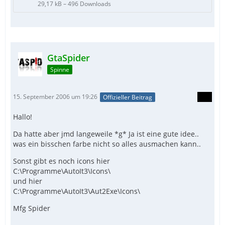
29,17 kB – 496 Downloads
GtaSpider
Spinne
15. September 2006 um 19:26
Offizieller Beitrag
Hallo!
Da hatte aber jmd langeweile *g* Ja ist eine gute idee..
was ein bisschen farbe nicht so alles ausmachen kann..
Sonst gibt es noch icons hier
C:\Programme\AutoIt3\Icons\
und hier
C:\Programme\AutoIt3\Aut2Exe\Icons\
Mfg Spider