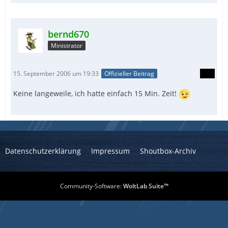
bernd670
Ministrator
15. September 2006 um 19:33
Offizieller Beitrag
Keine langeweile, ich hatte einfach 15 Min. Zeit!
Datenschutzerklärung
Impressum
Shoutbox-Archiv
Community-Software:
WoltLab Suite™