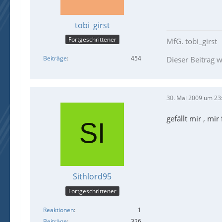
tobi_girst
Fortgeschrittener
MfG. tobi_girst
Beiträge
454
Dieser Beitrag w
30. Mai 2009 um 23
gefällt mir , mi
Sithlord95
Fortgeschrittener
Reaktionen
1
Beiträge
326