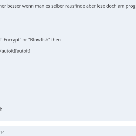
mmer besser wenn man es selber rausfinde aber lese doch am prog
IT-Encrypt" or "Blowfish" then
[/autoit][autoit]
ch
:14