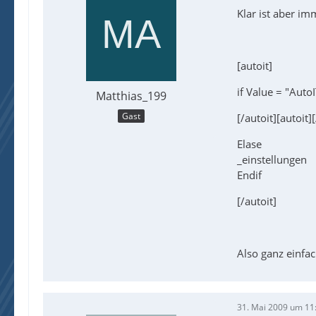
Klar ist aber i
[autoit]
if Value = "Auto
Matthias_199
Gast
[/autoit][autoit]
Elase
_einstellungen
Endif
[/autoit]
Also ganz einfa
31. Mai 2009 um 11