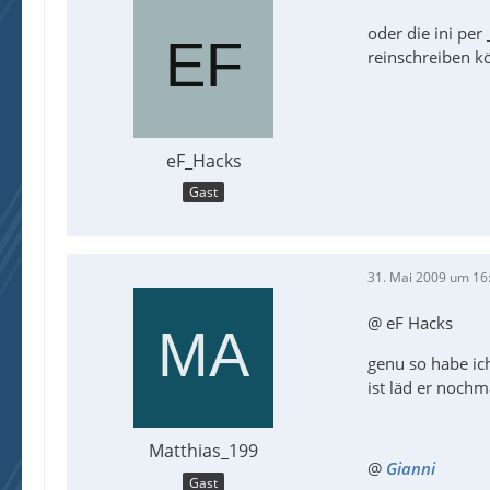
oder die ini pe
reinschreiben k
eF_Hacks
Gast
31. Mai 2009 um 16
@ eF Hacks
genu so habe ic
ist läd er nochm
Matthias_199
@
Gianni
Gast