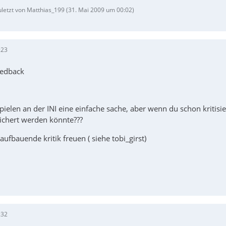
zuletzt von Matthias_199 (
31. Mai 2009 um 00:02
)
:23
eedback
spielen an der INI eine einfache sache, aber wenn du schon kritisi
eichert werden könnte???
ufbauende kritik freuen ( siehe tobi_girst)
:32