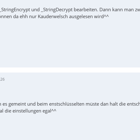
r _StringEncrypt und _StringDecrypt bearbeiten. Dann kann man z
önnen da ehh nur Kauderwelsch ausgelesen wird^^
:26
h es gemeint und beim enstschlüsselten müste dan halt die ent
al die einstellungen egal^^