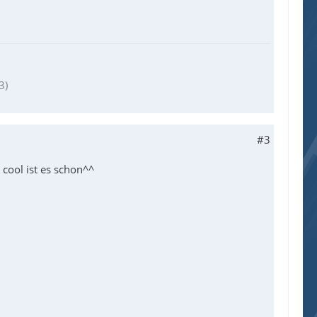
3)
#3
 cool ist es schon^^