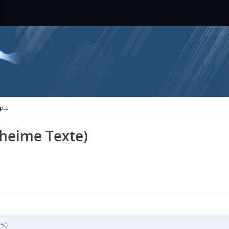
ipte
eheime Texte)
:50