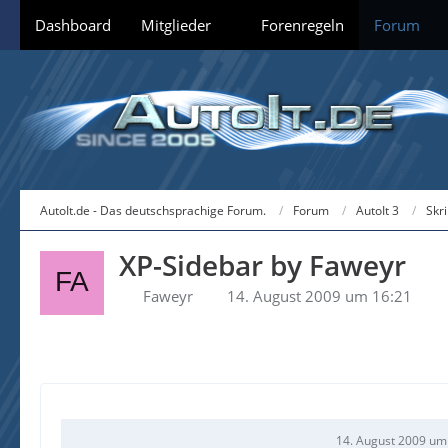
Dashboard
Mitglieder
Forenregeln
Forum
AutoIt.de - Das deutschsprachige Forum.
Forum
AutoIt 3
Skr
XP-Sidebar by Faweyr
Faweyr
14. August 2009 um 16:21
14. August 2009 um