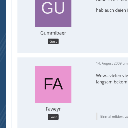
hab auch deien F
Gummibaer
Gast
14. August 2009 um
Wow...vielen vi
langsam bekom
Faweyr
Einmal editiert, z
Gast