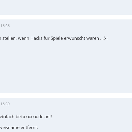
 16:36
stellen, wenn Hacks für Spiele erwünscht wären ...(-:
 16:39
einfach bei xxxxxx.de an!!
rweisname entfernt.