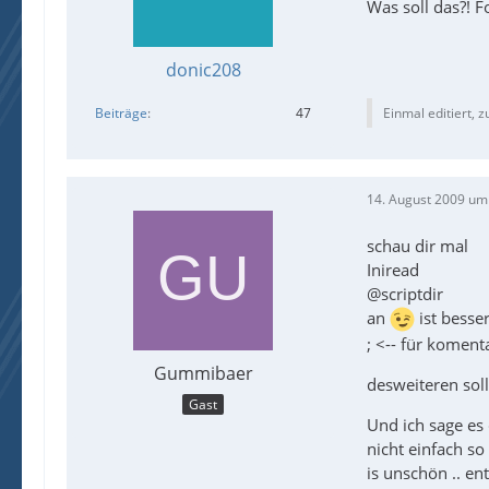
Was soll das?! F
donic208
Beiträge
47
Einmal editiert, z
14. August 2009 um
schau dir mal
Iniread
@scriptdir
an
ist besse
; <-- für koment
Gummibaer
desweiteren sol
Gast
Und ich sage es 
nicht einfach so
is unschön .. en