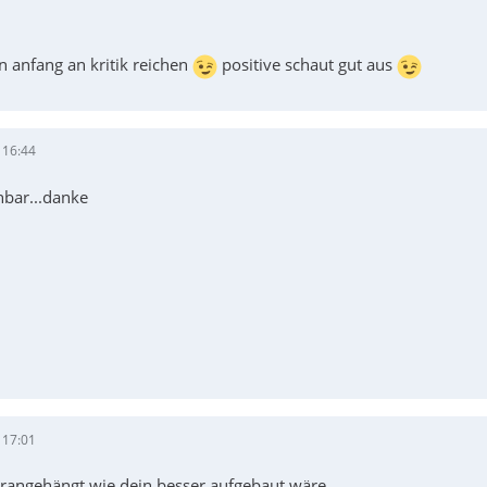
en anfang an kritik reichen
positive schaut gut aus
 16:44
hbar...danke
 17:01
 rangehängt wie dein besser aufgebaut wäre