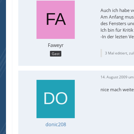
Auch ich habe v
Am Anfang muss 
des Fensters un
Ich bin für Krit
-In der lezten V
Faweyr
3 Mal editiert, zu
Gast
14. August 2009 um
nice mach weite
donic208