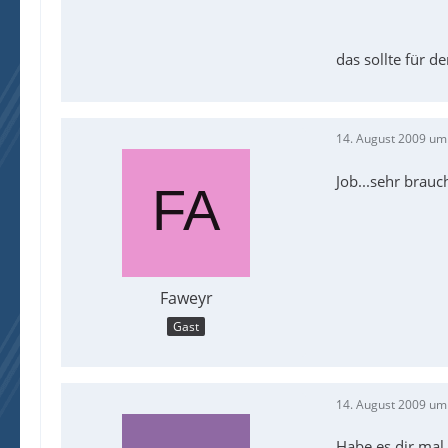
das sollte für d
14. August 2009 um
Job...sehr brauc
Faweyr
Gast
14. August 2009 um
Habe es dir mal