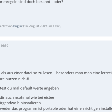
orenregeln sind doch bekannt - oder?
uletzt von
BugFix
(
14. August 2009 um 17:48
)
 16:39
r als aus einer datei so zu lesen .. besonders man man eine lerrze
are nutzen nich #
ltest du mal default werte angeben
dir auch ncohmal wie bei eistee
 irgendwo hininstalieren
tweder das programm ist portable oder hat einen richtigen install