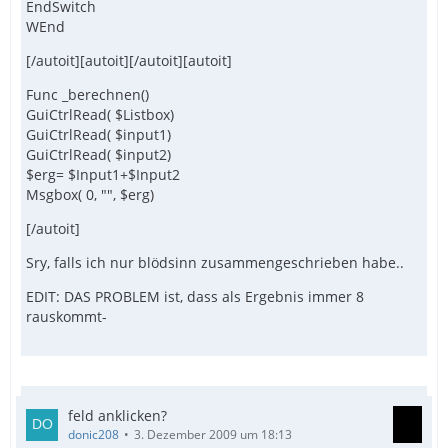
EndSwitch
WEnd
[/autoit][autoit][/autoit][autoit]
Func _berechnen()
GuiCtrlRead( $Listbox)
GuiCtrlRead( $input1)
GuiCtrlRead( $input2)
$erg= $Input1+$Input2
Msgbox( 0, "", $erg)
[/autoit]
Sry, falls ich nur blödsinn zusammengeschrieben habe..
EDIT: DAS PROBLEM ist, dass als Ergebnis immer 8
rauskommt-
feld anklicken?
donic208
3. Dezember 2009 um 18:13