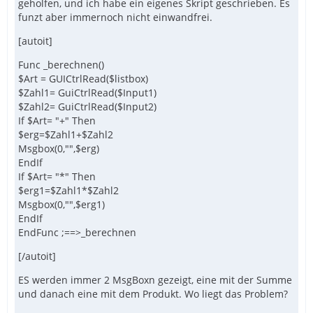
geholfen, und ich habe ein eigenes Skript geschrieben. Es
funzt aber immernoch nicht einwandfrei.
[autoit]
Func _berechnen()
$Art = GUICtrlRead($listbox)
$Zahl1= GuiCtrlRead($Input1)
$Zahl2= GuiCtrlRead($Input2)
If $Art= "+" Then
$erg=$Zahl1+$Zahl2
Msgbox(0,"",$erg)
EndIf
If $Art= "*" Then
$erg1=$Zahl1*$Zahl2
Msgbox(0,"",$erg1)
EndIf
EndFunc ;==>_berechnen
[/autoit]
ES werden immer 2 MsgBoxn gezeigt, eine mit der Summe
und danach eine mit dem Produkt. Wo liegt das Problem?