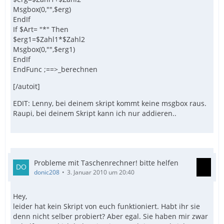
Msgbox(0,"",$erg)
EndIf
If $Art= "*" Then
$erg1=$Zahl1*$Zahl2
Msgbox(0,"",$erg1)
EndIf
EndFunc ;==>_berechnen
[/autoit]
EDIT: Lenny, bei deinem skript kommt keine msgbox raus.
Raupi, bei deinem Skript kann ich nur addieren..
Probleme mit Taschenrechner! bitte helfen
donic208
3. Januar 2010 um 20:40
Hey,
leider hat kein Skript von euch funktioniert. Habt ihr sie
denn nicht selber probiert? Aber egal. Sie haben mir zwar