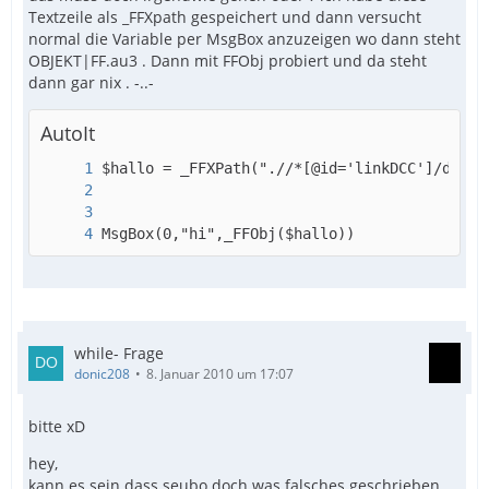
Textzeile als _FFXpath gespeichert und dann versucht
normal die Variable per MsgBox anzuzeigen wo dann steht
OBJEKT|FF.au3 . Dann mit FFObj probiert und da steht
dann gar nix . -..-
AutoIt
MsgBox(0,"hi",_FFObj($hallo))
while- Frage
donic208
8. Januar 2010 um 17:07
bitte xD
EndFunc
hey,
kann es sein dass seubo doch was falsches geschrieben