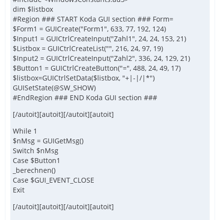
dim $listbox
#Region ### START Koda GUI section ### Form=
$Form1 = GUICreate("Form1", 633, 77, 192, 124)
$Input1 = GUICtrlCreateInput("Zahl1", 24, 24, 153, 21)
$Listbox = GUICtrlCreateList("", 216, 24, 97, 19)
$Input2 = GUICtrlCreateInput("Zahl2", 336, 24, 129, 21)
$Button1 = GUICtrlCreateButton("=", 488, 24, 49, 17)
$listbox=GUICtrlSetData($listbox, "+|-|/|*")
GUISetState(@SW_SHOW)
#EndRegion ### END Koda GUI section ###
[/autoit][autoit][/autoit][autoit]
While 1
$nMsg = GUIGetMsg()
Switch $nMsg
Case $Button1
_berechnen()
Case $GUI_EVENT_CLOSE
Exit
[/autoit][autoit][/autoit][autoit]