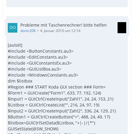
Probleme mit Taschenrechner! bitte helfen
donic208
4. Januar 2010 um 12:14
[autoit]
#include <ButtonConstants.au3>
#include <EditConstants.au3>
#include <GUIConstantsEx.au3>
#include <GUIListBox.au3>
#include <WindowsConstants.au3>
dim $listbox
#Region ### START Koda GUI section ### Form=
$Form1 = GUICreate("Form1", 633, 77, 192, 124)
$Input1 = GUICtrlCreateInput("Zahl1", 24, 24, 153, 21)
$Listbox = GUICtrlCreateList("", 216, 24, 97, 19)
$Input2 = GUICtrlCreateInput("Zahl2", 336, 24, 129, 21)
$Button1 = GUICtrlCreateButton("=", 488, 24, 49, 17)
$listbox=GUICtrlSetData($Listbox, "+|-|/|*")
GUISetState(@SW_SHOW)