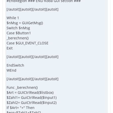
#EndRegion ### END Koda GUI section ###
[/autoit][autoit][/autoit][autoit]
While 1
$nMsg = GUIGetMsg()
Switch $nMsg
Case $Button1
_berechnen()
Case $GUI_EVENT_CLOSE
Exit
[/autoit][autoit][/autoit][autoit]
EndSwitch
WEnd
[/autoit][autoit][/autoit][autoit]
Func _berechnen()
$Art = GUICtrlRead($listbox)
$Zahl1= GuiCtrlRead($Input1)
$Zahl2= GuiCtrlRead($Input2)
If $Art= "+" Then
$erg=$Zahl1+$Zahl2