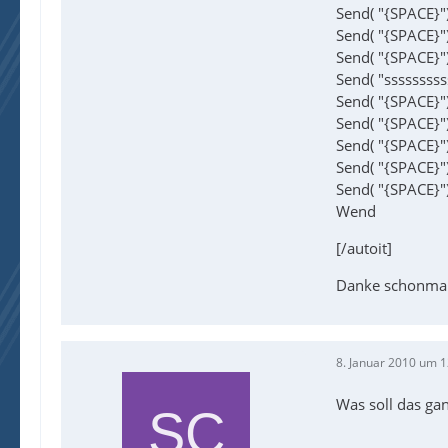
Send( "{SPACE}"
Send( "{SPACE}"
Send( "{SPACE}"
Send( "sssssssss
Send( "{SPACE}"
Send( "{SPACE}"
Send( "{SPACE}"
Send( "{SPACE}"
Send( "{SPACE}"
Wend
[/autoit]
Danke schonmal
8. Januar 2010 um 1
Was soll das ga