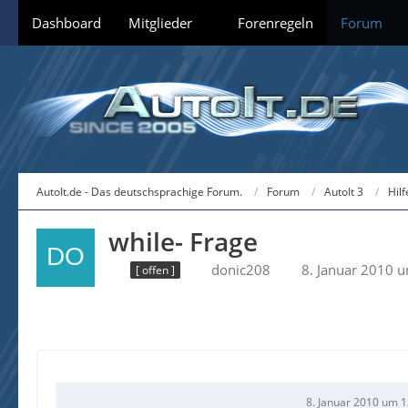
Dashboard
Mitglieder
Forenregeln
Forum
AutoIt.de - Das deutschsprachige Forum.
Forum
AutoIt 3
Hil
while- Frage
donic208
8. Januar 2010 
[ offen ]
8. Januar 2010 um 1