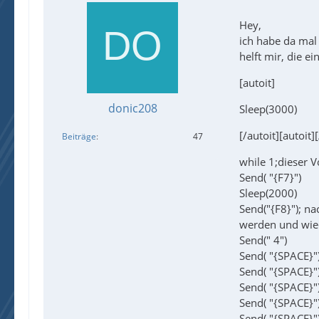
Hey,
ich habe da mal 
helft mir, die e
[autoit]
donic208
Sleep(3000)
[/autoit][autoit]
Beiträge
47
while 1;dieser 
Send( "{F7}")
Sleep(2000)
Send("{F8}"); na
werden und wied
Send(" 4")
Send( "{SPACE}"
Send( "{SPACE}"
Send( "{SPACE}"
Send( "{SPACE}"
Send( "{SPACE}"