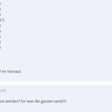
)
)
)
s")
)
)
)
)
)
 im Vorraus
2:55
nze werden? für was die ganzen send's?