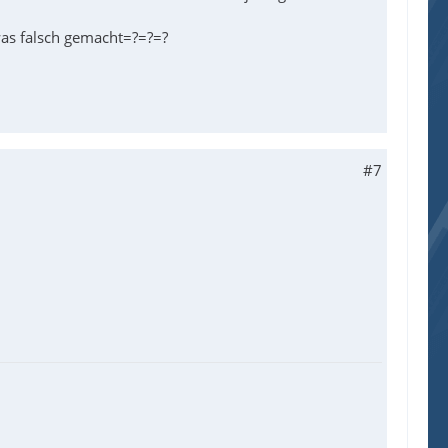
was falsch gemacht=?=?=?
#7