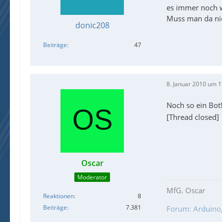
es immer noch w
Muss man da nic
donic208
Beiträge
47
8. Januar 2010 um 1
Noch so ein Bot
[Thread closed]
Oscar
Moderator
MfG. Oscar
Reaktionen
8
Beiträge
7.381
Forum: Arduino, 