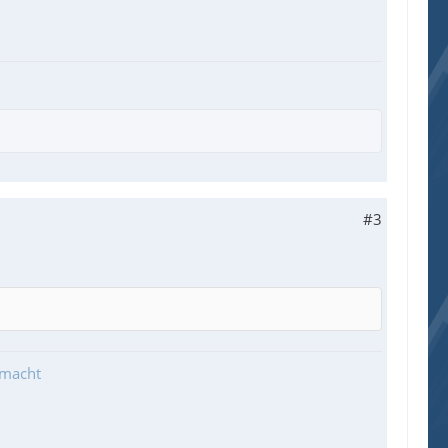
#3
emacht