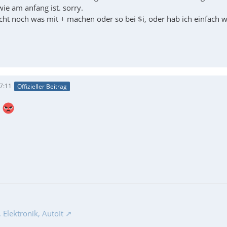
ie am anfang ist. sorry.
ht noch was mit + machen oder so bei $i, oder hab ich einfach 
7:11
Offizieller Beitrag
!
Elektronik, AutoIt