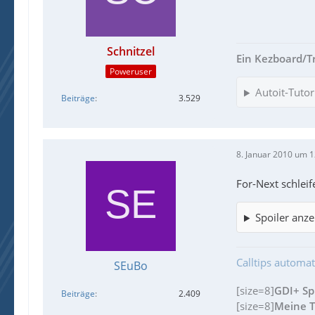
Schnitzel
Ein Kezboard/Trei
Poweruser
Autoit-Tutor
Beiträge
3.529
8. Januar 2010 um 1
For-Next schleif
Spoiler anze
Calltips automat
SEuBo
[size=8]
GDI+ Sp
Beiträge
2.409
[size=8]
Meine Tu