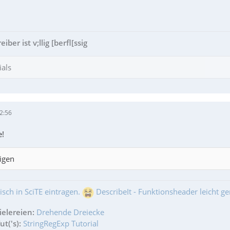
ber ist v;llig [berfl[ssig
ials
2:56
e!
igen
isch in SciTE eintragen.
DescribeIt - Funktionsheader leicht g
ielereien:
Drehende Dreiecke
t('s):
StringRegExp Tutorial