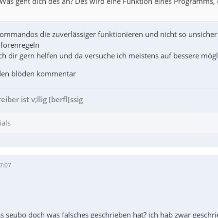
 Was geht dich des an? Des wird eine Funktion eines Programms, da
 kommandos die zuverlässiger funktionieren und nicht so unsicher
 forenregeln
ich dir gern helfen und da versuche ich meistens auf bessere mög
 den blöden kommentar
ber ist v;llig [berfl[ssig
ials
7:07
ss seubo doch was falsches geschrieben hat? ich hab zwar geschri