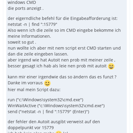
windows CMD
die ports anzeigt .
der eigerndliche befehl für die Eingabeafforderung ist:
netstat -n | find ":15779"
Also wenn ich die zeile so im CMD eingebe bekomme ich
meine Informationen.
soweit so gut .
nun wollte ich aber mit nem script erst CMD starten und
dan die zeile eingeben lassen.
aber irgend wie hat Autoit nen prob mit meiner zeile ,
besser gesagt ich hab als leie nen prob mit autoit
kann mir einer irgendwie das so ändern das es funzt ?
Danke im vorraus
hier mal mein Script dazu:
run ("c:\Windows\system32\cmd.exe")
WinWaitActive ("c:\Windows\system32\cmd.exe")
send ("netstat -n | find ":15779" {Enter}")
der fehler den Autoit ausgibt verweist auf den
doppelpunkt vor 15779