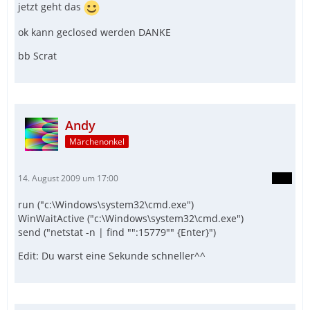
jetzt geht das
ok kann geclosed werden DANKE
bb Scrat
Andy
Märchenonkel
14. August 2009 um 17:00
run ("c:\Windows\system32\cmd.exe")
WinWaitActive ("c:\Windows\system32\cmd.exe")
send ("netstat -n | find "":15779"" {Enter}")
Edit: Du warst eine Sekunde schneller^^