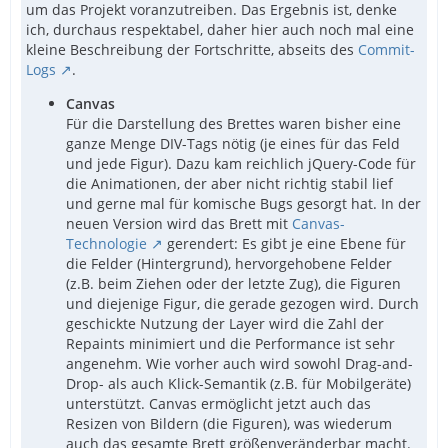
um das Projekt voranzutreiben. Das Ergebnis ist, denke
ich, durchaus respektabel, daher hier auch noch mal eine
kleine Beschreibung der Fortschritte, abseits des
Commit-
Logs
.
Canvas
Für die Darstellung des Brettes waren bisher eine
ganze Menge DIV-Tags nötig (je eines für das Feld
und jede Figur). Dazu kam reichlich jQuery-Code für
die Animationen, der aber nicht richtig stabil lief
und gerne mal für komische Bugs gesorgt hat. In der
neuen Version wird das Brett mit
Canvas-
Technologie
gerendert: Es gibt je eine Ebene für
die Felder (Hintergrund), hervorgehobene Felder
(z.B. beim Ziehen oder der letzte Zug), die Figuren
und diejenige Figur, die gerade gezogen wird. Durch
geschickte Nutzung der Layer wird die Zahl der
Repaints minimiert und die Performance ist sehr
angenehm. Wie vorher auch wird sowohl Drag-and-
Drop- als auch Klick-Semantik (z.B. für Mobilgeräte)
unterstützt. Canvas ermöglicht jetzt auch das
Resizen von Bildern (die Figuren), was wiederum
auch das gesamte Brett größenveränderbar macht.