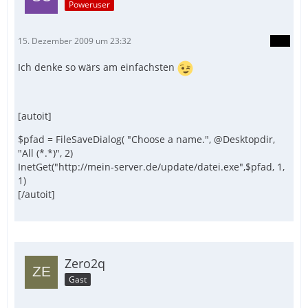
Poweruser
15. Dezember 2009 um 23:32
Ich denke so wärs am einfachsten
[autoit]
$pfad = FileSaveDialog( "Choose a name.", @Desktopdir,
"All (*.*)", 2)
InetGet("http://mein-server.de/update/datei.exe",$pfad, 1,
1)
[/autoit]
Zero2q
Gast