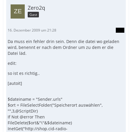
Zero2q
Gast
16. Dezember 2009 um 21:28
Da muss ein fehler drin sein. Denn die datei wo geladen
wird, benennt er nach dem Ordner um zu dem er die
Datei läd.
edit:
so ist es richtig..
[autoit]
$dateiname = "Sender.urls"
$ort = FileSelectFolder("Speicherort auswählen",
"",3,@ScriptDir)
If Not @error Then
FileDelete($ort&"\"&$dateiname)
InetGet("http://shop.cid-radio-