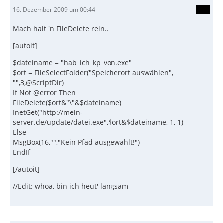
16. Dezember 2009 um 00:44
Mach halt 'n FileDelete rein..
[autoit]
$dateiname = "hab_ich_kp_von.exe"
$ort = FileSelectFolder("Speicherort auswählen",
"",3,@ScriptDir)
If Not @error Then
FileDelete($ort&"\"&$dateiname)
InetGet("http://mein-
server.de/update/datei.exe",$ort&$dateiname, 1, 1)
Else
MsgBox(16,"","Kein Pfad ausgewählt!")
EndIf
[/autoit]
//Edit: whoa, bin ich heut' langsam