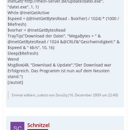
InetGet("http://mein-server.de/update/datei.exe",
"datei.exe", 1, 1)
While @InetGetActive
$speed = ((@InetGetBytesRead - $vorher) / 1024) * (1000 /
$Refresh)
$vorher = @InetGetBytesRead
TrayTip("Download der Datei", "MegaBytes = " &
@InetGetBytesRead / 1024 &@CRLF&"Geschwindigkeit:" &
$speed & " kb/s", 10, 16)
Sleep($Refresh)
Wend
MsgBox(48, "Download & Update","Der Download war
Erfolgreich. Das Programm ist nun auf dem Neusten
stand.")
[/autoit]
Einmal editiert, zuletzt von Zero2q (
16. Dezember 2009 um 22:40
)
Schnitzel