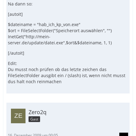
Na dann so:
[autoit]
$dateiname = "hab_ich_kp_von.exe"
$ort = FileSelectFolder("Speicherort auswählen", "")
InetGet("http://mein-
server.de/update/datei.exe",$ort&$dateiname, 1, 1)
[/autoit]
Edit:
Du musst noch prüfen ob das letzte zeichen das
FileSelectFolder ausgibt ein / (slash) ist, wenn nicht musst
dus halt noch reinmachen
Zero2q
Gast
16. Dezember 2009 um 00:05