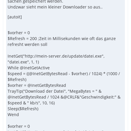
sachen gespeichert werden.
Undzwar sieht mein kleiner Downloader so aus..
[autoit]
$vorher = 0
$Refresh = 200 ;Zeit in Millisekunden wie oft das ganze
refresht werden soll
InetGet("http://mein-server.de/update/datei.exe",
"datei.exe", 1, 1)
While @InetGetActive
$speed = ((@InetGetBytesRead - $vorher) / 1024) * (1000 /
$Refresh)
$vorher = @InetGetBytesRead
TrayTip("Download der Datei", "MegaBytes = " &
@InetGetBytesRead / 1024 &@CRLF&"Geschwindigkeit:" &
$speed & " kb/s", 10, 16)
Sleep($Refresh)
Wend
$vorher = 0