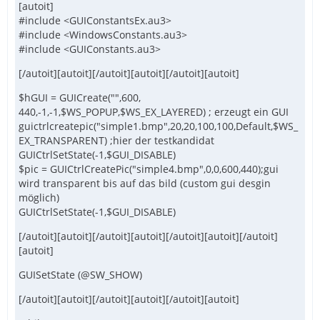
[autoit]
#include <GUIConstantsEx.au3>
#include <WindowsConstants.au3>
#include <GUIConstants.au3>
[/autoit][autoit][/autoit][autoit][/autoit][autoit]
$hGUI = GUICreate("",600,
440,-1,-1,$WS_POPUP,$WS_EX_LAYERED) ; erzeugt ein GUI
guictrlcreatepic("simple1.bmp",20,20,100,100,Default,$WS_
EX_TRANSPARENT) ;hier der testkandidat
GUICtrlSetState(-1,$GUI_DISABLE)
$pic = GUICtrlCreatePic("simple4.bmp",0,0,600,440);gui
wird transparent bis auf das bild (custom gui desgin
möglich)
GUICtrlSetState(-1,$GUI_DISABLE)
[/autoit][autoit][/autoit][autoit][/autoit][autoit][/autoit]
[autoit]
GUISetState (@SW_SHOW)
[/autoit][autoit][/autoit][autoit][/autoit][autoit]