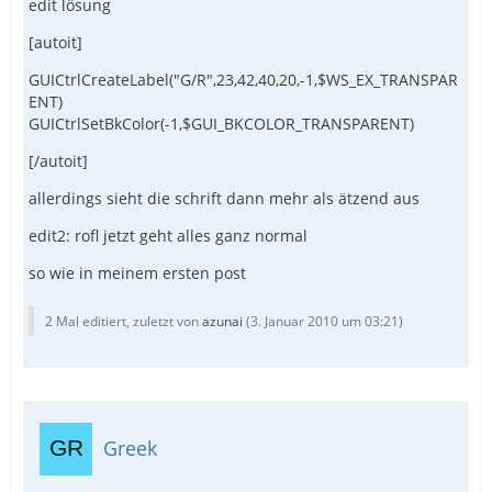
edit lösung
[autoit]
GUICtrlCreateLabel("G/R",23,42,40,20,-1,$WS_EX_TRANSPAR
ENT)
GUICtrlSetBkColor(-1,$GUI_BKCOLOR_TRANSPARENT)
[/autoit]
allerdings sieht die schrift dann mehr als ätzend aus
edit2: rofl jetzt geht alles ganz normal
so wie in meinem ersten post
2 Mal editiert, zuletzt von
azunai
(
3. Januar 2010 um 03:21
)
Greek