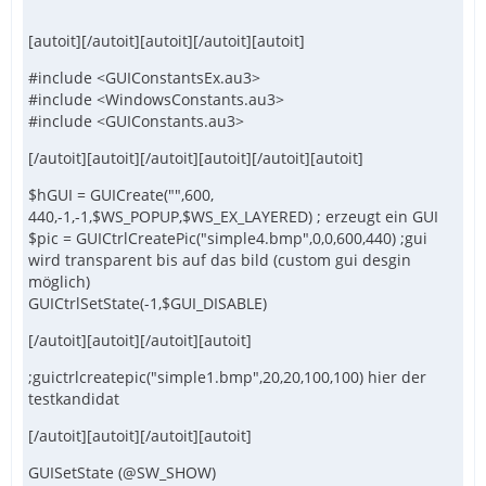
[autoit][/autoit][autoit][/autoit][autoit]
#include <GUIConstantsEx.au3>
#include <WindowsConstants.au3>
#include <GUIConstants.au3>
[/autoit][autoit][/autoit][autoit][/autoit][autoit]
$hGUI = GUICreate("",600,
440,-1,-1,$WS_POPUP,$WS_EX_LAYERED) ; erzeugt ein GUI
$pic = GUICtrlCreatePic("simple4.bmp",0,0,600,440) ;gui
wird transparent bis auf das bild (custom gui desgin
möglich)
GUICtrlSetState(-1,$GUI_DISABLE)
[/autoit][autoit][/autoit][autoit]
;guictrlcreatepic("simple1.bmp",20,20,100,100) hier der
testkandidat
[/autoit][autoit][/autoit][autoit]
GUISetState (@SW_SHOW)