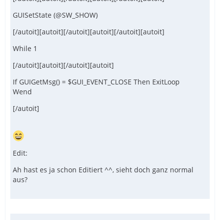
GUISetState (@SW_SHOW)
[/autoit][autoit][/autoit][autoit][/autoit][autoit]
While 1
[/autoit][autoit][/autoit][autoit]
If GUIGetMsg() = $GUI_EVENT_CLOSE Then ExitLoop
Wend
[/autoit]
Edit:
Ah hast es ja schon Editiert ^^, sieht doch ganz normal
aus?