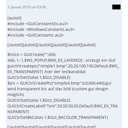
3. Januar 2010 um 03:06
[autoit]
#include <GUIConstantsEx.au3>
#include <WindowsConstants.au3>
#include <GUIConstants.au3>
[/autoit][autoit][/autoit][autoit][/autoit][autoit]
$hGUI = GUICreate("",600,
440,-1,-1,$WS_POPUP,$WS_EX_LAYERED) ; erzeugt ein GUI
guictrlcreatepic("simple1.bmp",20,20,100,100,Default,$WS_
EX_TRANSPARENT) ;hier der testkandidat
GUICtrlSetState(-1,$GUI_DISABLE)
$pic = GUICtrlCreatePic("simple4.bmp",0,0,600,440);gui
wird transparent bis auf das bild (custom gui desgin
möglich)
GUICtrlSetState(-1,$GUI_DISABLE)
GUICtrlCreateLabel("Test",50,50,50,50,Default,$WS_EX_TRA
NSPARENT)
GUICtrlSetBkColor(-1,$GUI_BKCOLOR_TRANSPARENT)
[/autoit][autoit][/autoit][autoit][/autoit][autoit]