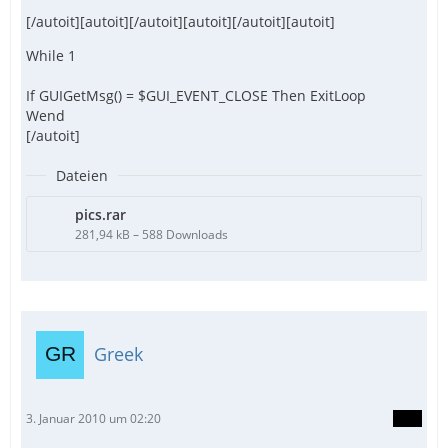
[/autoit][autoit][/autoit][autoit][/autoit][autoit]
While 1
If GUIGetMsg() = $GUI_EVENT_CLOSE Then ExitLoop
Wend
[/autoit]
Dateien
pics.rar
281,94 kB – 588 Downloads
Greek
3. Januar 2010 um 02:20