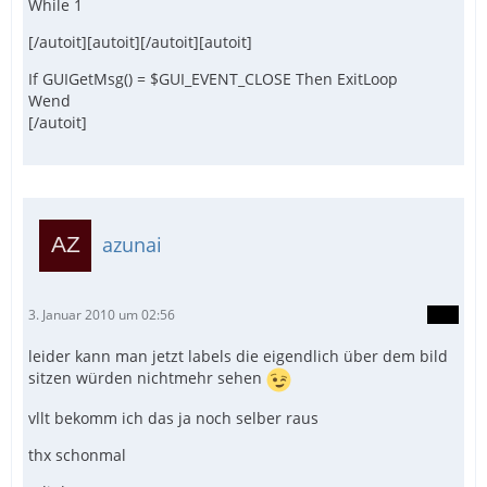
While 1
[/autoit][autoit][/autoit][autoit]
If GUIGetMsg() = $GUI_EVENT_CLOSE Then ExitLoop
Wend
[/autoit]
azunai
3. Januar 2010 um 02:56
leider kann man jetzt labels die eigendlich über dem bild
sitzen würden nichtmehr sehen
vllt bekomm ich das ja noch selber raus
thx schonmal