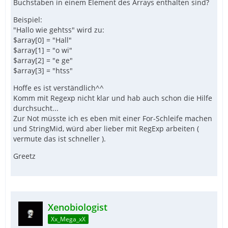
Buchstaben in einem Element des Arrays enthalten sind?
Beispiel:
"Hallo wie gehtss" wird zu:
$array[0] = "Hall"
$array[1] = "o wi"
$array[2] = "e ge"
$array[3] = "htss"
Hoffe es ist verständlich^^
Komm mit Regexp nicht klar und hab auch schon die Hilfe
durchsucht...
Zur Not müsste ich es eben mit einer For-Schleife machen
und StringMid, würd aber lieber mit RegExp arbeiten (
vermute das ist schneller ).
Greetz
Xenobiologist
Xx_Mega_xX