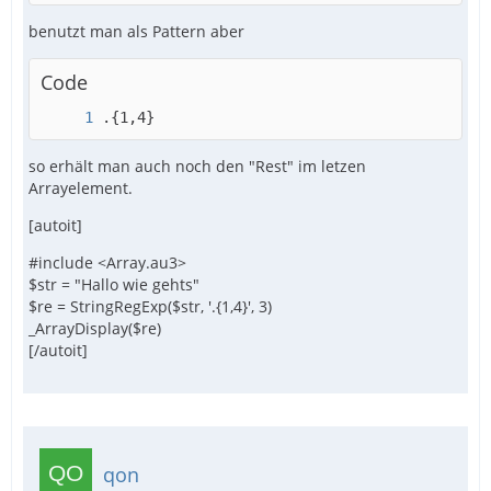
benutzt man als Pattern aber
Code
.{1,4}
so erhält man auch noch den "Rest" im letzen
Arrayelement.
[autoit]
#include <Array.au3>
$str = "Hallo wie gehts"
$re = StringRegExp($str, '.{1,4}', 3)
_ArrayDisplay($re)
[/autoit]
qon