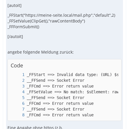
[autoit]
_FFStart("https://meine-seite.local/mail.php","default",2)
_FFSetValue(ClipGet(),"rawContentBody")
_FFFormSubmit()
[/autoit]
angebe folgende Meldung zurück:
Code
_FFCmd ==> Error return value
Eine Angabe ohne https (z.b.