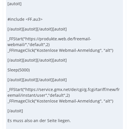
[autoit]
#include <FF.au3>
[/autoit][autoit][/autoit][autoit]
_FFStart("https://produkte.web.de/freemail-
webmail/","default",2)
_FFImageClick("Kostenlose Webmail-Anmeldung", "alt")
[/autoit][autoit][/autoit][autoit]
Sleep(5000)
[/autoit][autoit][/autoit][autoit]
_FFStart("https://service.gmx.net/de/cgi/g.fcgi/tariff/new/fr
eemail/instant/user","default",2)
_FFImageClick("Kostenlose Webmail-Anmeldung", "alt")
[/autoit]
Es muss also an der Seite liegen.