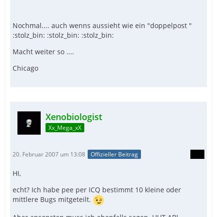
Nochmal.... auch wenns aussieht wie ein "doppelpost "
:stolz_bin: :stolz_bin: :stolz_bin:
Macht weiter so ....
Chicago
Xenobiologist
Xx_Mega_xX
20. Februar 2007 um 13:08
Offizieller Beitrag
HI,
echt? Ich habe pee per ICQ bestimmt 10 kleine oder
mittlere Bugs mitgeteilt.