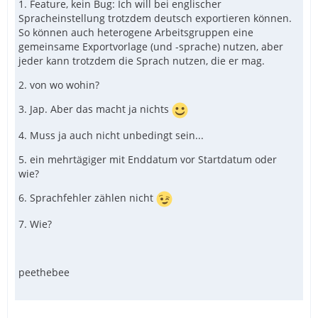
1. Feature, kein Bug: Ich will bei englischer
3. Kalender öffnen abbrechen verursacht einen SQL-
Spracheinstellung trotzdem deutsch exportieren können.
Error
So können auch heterogene Arbeitsgruppen eine
4. Credits sind nicht übersetzt
gemeinsame Exportvorlage (und -sprache) nutzen, aber
5. Man kann Termine von jetzt --> in die Vergangheit
jeder kann trotzdem die Sprach nutzen, die er mag.
So long,
anlegen (gewollt) Teil1/0
6. Druck Dialog Drucken ist groß print is klein
2. von wo wohin?
Mega
7. Title of the reminding window wird nicht übersetzt
3. Jap. Aber das macht ja nichts
4. Muss ja auch nicht unbedingt sein...
5. ein mehrtägiger mit Enddatum vor Startdatum oder
wie?
6. Sprachfehler zählen nicht
7. Wie?
peethebee