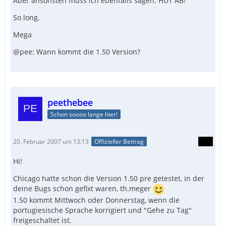
Aber ansonsten muss ich ebenfalls sagen. HUT AB!
So long,
Mega
@pee: Wann kommt die 1.50 Version?
peethebee
Schon soooo lange hier!
20. Februar 2007 um 13:13
Offizieller Beitrag
Hi!
Chicago hatte schon die Version 1.50 pre getestet, in der
deine Bugs schon gefixt waren, th.meger
1.50 kommt Mittwoch oder Donnerstag, wenn die
portugiesische Sprache korrigiert und "Gehe zu Tag"
freigeschaltet ist.