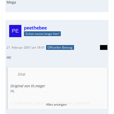
Mega
peethebee
Schon soooo lange hier!
21. Februar 2007 um 18:41
Offizieller Beitrag
Hi!
Zitat
Original von th.meger
Hi,
1. beim HTML Export wird nicht alles übersetzt.
Alles anzeigen
2. Drag&Drop führt zum Absturz bei neuen Termin
anlegen