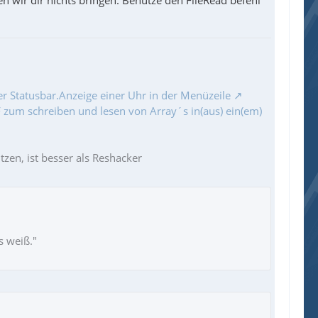
en wir dir nichts bringen. Benutze den FileRead befehl
r Statusbar.Anzeige einer Uhr in der Menüzeile
zum schreiben und lesen von Array´s in(aus) ein(em)
zen, ist besser als Reshacker
s weiß."