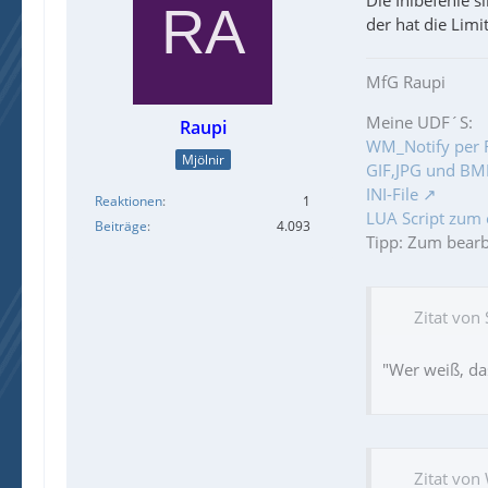
Die Inibefehle s
der hat die Limi
MfG Raupi
Meine UDF´S:
Raupi
WM_Notify per 
Mjölnir
GIF,JPG und BMP
INI-File
Reaktionen
1
LUA Script zum 
Beiträge
4.093
Tipp: Zum bear
Zitat von
"Wer weiß, das
Zitat von