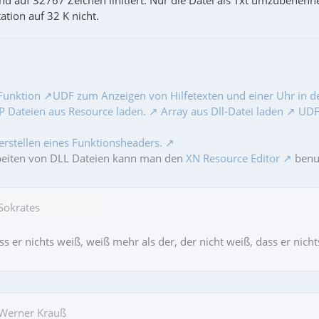
ind auf 32767 Zeichen linitiert. Nur die Datei als Txt umzubenenn
tation auf 32 K nicht.
Funktion
UDF zum Anzeigen von Hilfetexten und einer Uhr in de
 Dateien aus Resource laden.
Array aus Dll-Datei laden
UDF 
erstellen eines Funktionsheaders.
beiten von DLL Dateien kann man den
XN Resource Editor
benut
 Sokrates
s er nichts weiß, weiß mehr als der, der nicht weiß, dass er nicht
 Werner Krauß