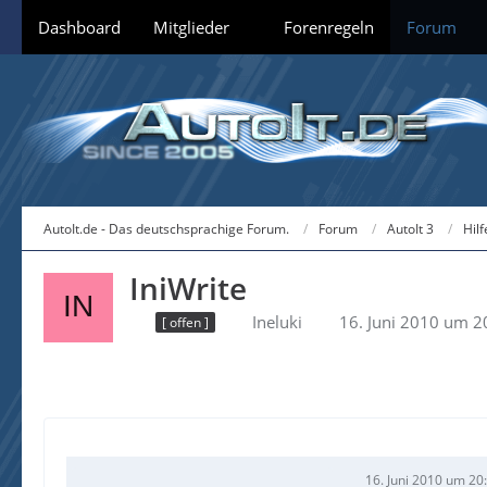
Dashboard
Mitglieder
Forenregeln
Forum
AutoIt.de - Das deutschsprachige Forum.
Forum
AutoIt 3
Hil
IniWrite
Ineluki
16. Juni 2010 um 2
[ offen ]
16. Juni 2010 um 20