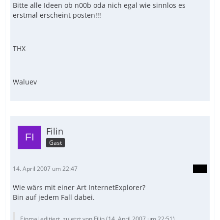
Bitte alle Ideen ob n00b oda nich egal wie sinnlos es
erstmal erscheint posten!!!
THX
Waluev
Filin
Gast
14. April 2007 um 22:47
Wie wärs mit einer Art InternetExplorer?
Bin auf jedem Fall dabei.
Einmal editiert, zuletzt von Filin (
14. April 2007 um 22:51
)