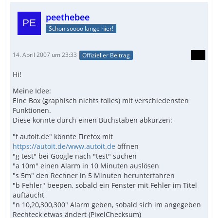
peethebee
Schon soooo lange hier!
14. April 2007 um 23:33
Offizieller Beitrag
Hi!
Meine Idee:
Eine Box (graphisch nichts tolles) mit verschiedensten
Funktionen.
Diese könnte durch einen Buchstaben abkürzen:
"f autoit.de" könnte Firefox mit
https://autoit.de/www.autoit.de
öffnen
"g test" bei Google nach "test" suchen
"a 10m" einen Alarm in 10 Minuten auslösen
"s 5m" den Rechner in 5 Minuten herunterfahren
"b Fehler" beepen, sobald ein Fenster mit Fehler im Titel
auftaucht
"n 10,20,300,300" Alarm geben, sobald sich im angegeben
Rechteck etwas ändert (PixelChecksum)