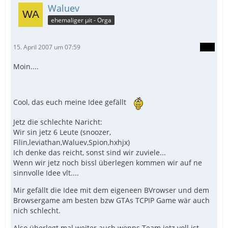
Waluev
ehemaliger µit - Orga
15. April 2007 um 07:59
Moin....
Cool, das euch meine Idee gefällt
Jetz die schlechte Naricht:
Wir sin jetz 6 Leute (snoozer,
Filin,leviathan,Waluev,Spion,hxhjx)
Ich denke das reicht, sonst sind wir zuviele...
Wenn wir jetz noch bissl überlegen kommen wir auf ne
sinnvolle Idee vlt....
Mir gefällt die Idee mit dem eigeneen BVrowser und dem
Browsergame am besten bzw GTAs TCPIP Game wär auch
nich schlecht.
Also überlegt mal weiter auch wenns Team jetz voll ist,