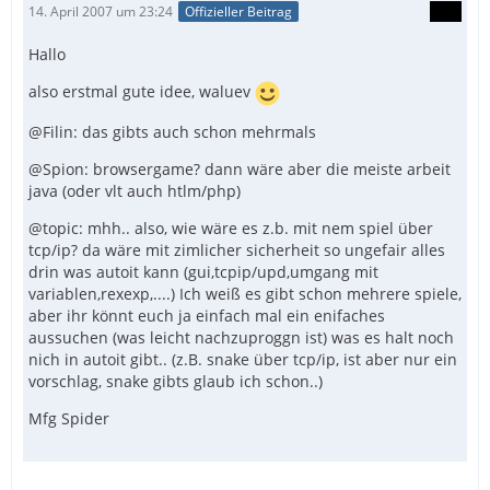
14. April 2007 um 23:24
Offizieller Beitrag
Hallo
also erstmal gute idee, waluev
@Filin: das gibts auch schon mehrmals
@Spion: browsergame? dann wäre aber die meiste arbeit
java (oder vlt auch htlm/php)
@topic: mhh.. also, wie wäre es z.b. mit nem spiel über
tcp/ip? da wäre mit zimlicher sicherheit so ungefair alles
drin was autoit kann (gui,tcpip/upd,umgang mit
variablen,rexexp,....) Ich weiß es gibt schon mehrere spiele,
aber ihr könnt euch ja einfach mal ein enifaches
aussuchen (was leicht nachzuproggn ist) was es halt noch
nich in autoit gibt.. (z.B. snake über tcp/ip, ist aber nur ein
vorschlag, snake gibts glaub ich schon..)
Mfg Spider