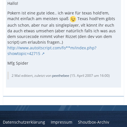
Hallo!
Pokern ist eine gute idee.. ich wäre für texas hold'em,
macht einfach am meisten spaß
Texas hodl'em gibts
auch schon, aber nur als singleplayer, vlt könnt ihr euch
da auch etwas umsehen (aber natürlich falls ich was aus
dem sourcecode nimmt voher Rizzet (den dev von dem
script) um erlaubnis fragen..)
http://www.autoitscript.com/fo**m/index.php?
showtopic=42715
Mfg Spider
2 Mal editiert, zuletzt von
peethebee
(
15. April 2007 um 16:00
)
Datenschutzerklärung
Impressum
Shoutbox-Archiv