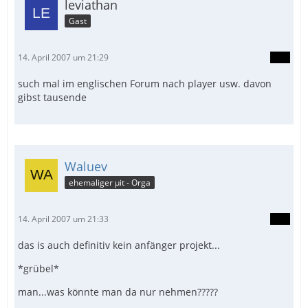
leviathan
Gast
14. April 2007 um 21:29
such mal im englischen Forum nach player usw. davon
gibst tausende
Waluev
ehemaliger µit - Orga
14. April 2007 um 21:33
das is auch definitiv kein anfänger projekt...
*grübel*
man...was könnte man da nur nehmen?????