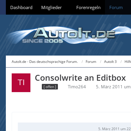
Dashboard
Mitglieder
Forenregeln
Forum
AutoIt.de - Das deutschsprachige Forum.
Forum
AutoIt 3
Hil
Consolwrite an Editbox
Timo264
5. März 2011 um
[ offen ]
5. März 2011 um 22