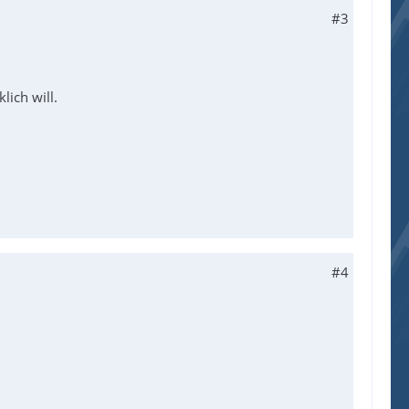
#3
lich will.
#4