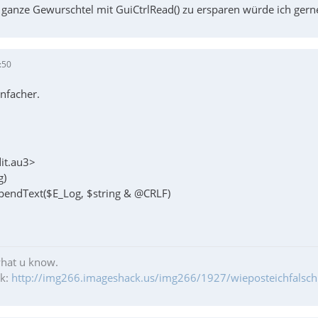
ganze Gewurschtel mit GuiCtrlRead() zu ersparen würde ich ger
:50
nfacher.
it.au3>
g)
pendText($E_Log, $string & @CRLF)
what u know.
ik:
http://img266.imageshack.us/img266/1927/wieposteichfalschr