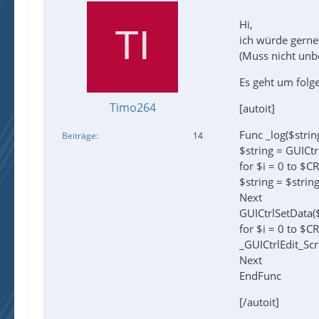
Hi,
ich würde gerne
(Muss nicht unbe
Es geht um folg
Timo264
[autoit]
Func _log($stri
Beiträge
14
$string = GUICt
for $i = 0 to $C
$string = $stri
Next
GUICtrlSetData(
for $i = 0 to $C
_GUICtrlEdit_S
Next
EndFunc
[/autoit]