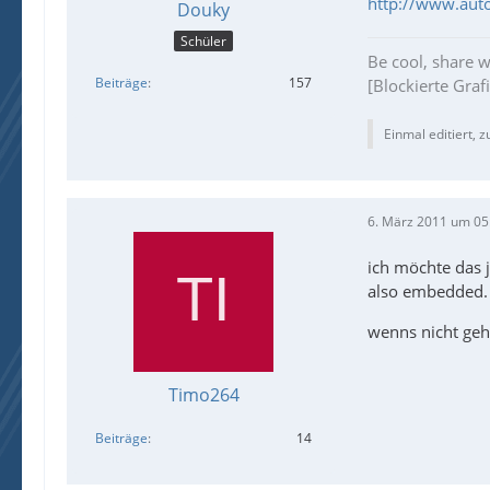
http://www.aut
Douky
Schüler
Be cool, share 
Beiträge
157
[Blockierte Graf
Einmal editiert, z
6. März 2011 um 05
ich möchte das j
also embedded.
wenns nicht geh
Timo264
Beiträge
14