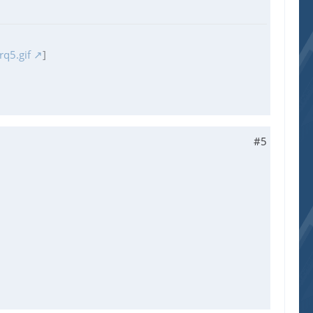
q5.gif
]
#5