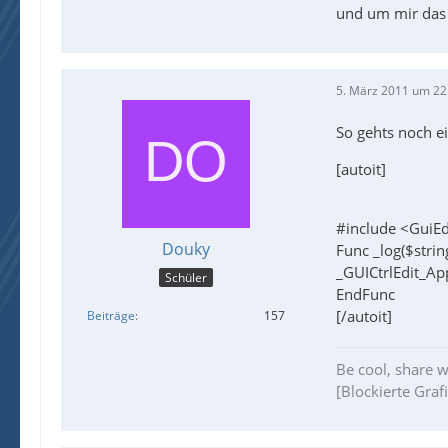
und um mir das 
5. März 2011 um 22
So gehts noch ei
[autoit]
#include <GuiEd
Douky
Func _log($strin
_GUICtrlEdit_Ap
Schüler
EndFunc
[/autoit]
Beiträge
157
Be cool, share 
[Blockierte Graf