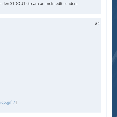
ne den STDOUT stream an mein edit senden.
#2
q5.gif
]