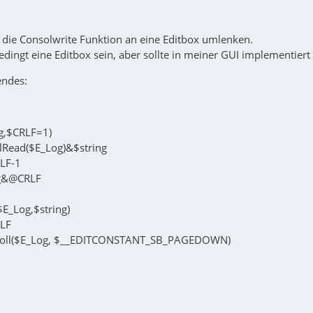
 die Consolwrite Funktion an eine Editbox umlenken.
dingt eine Editbox sein, aber sollte in meiner GUI implementiert 
endes:
ng,$CRLF=1)
rlRead($E_Log)&$string
RLF-1
ng&@CRLF
$E_Log,$string)
RLF
croll($E_Log, $__EDITCONSTANT_SB_PAGEDOWN)