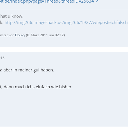
oit.de/index.php?page=Thread&threadID=25634
what u know.
ik:
http://img266.imageshack.us/img266/1927/wieposteichfalschr
uletzt von
Douky
(
6. März 2011 um 02:12
)
:16
a aber in meiner gui haben.
t, dann mach ichs einfach wie bisher