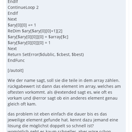
EndIf
ContinueLoop 2
EndIf
Next
$ary[0][0] += 1
ReDim $ary[$ary[0][0]+1][2]
$ary[$ary[0][0]][0] = $array[$c]
$ary[$ary[0][0]][0] = 1
Next
Return SetError($dublic, $cbest, $best)
EndFunc
[/autoit]
Wie der name sagt, soll sie die teile in dem array zählen.
rückgabewert ist dann das element im array, welches am
oftesten vorkommt. als @extended sagt es, wie oft es
vorkam und @error sagt ob ein anderes element genau
gleich oft kam.
das problem ist eben einfach die dauer bis es das
jeweilige element gefunde hat. kennt dazu jemand eine
lösung die möglichst doppelt so schnell ist?
womöglich geht es kaum schneller, aber wäre schon