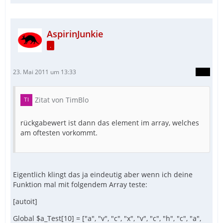
AspirinJunkie
.
23. Mai 2011 um 13:33
Zitat von TimBlo
rückgabewert ist dann das element im array, welches
am oftesten vorkommt.
Eigentlich klingt das ja eindeutig aber wenn ich deine
Funktion mal mit folgendem Array teste:
[autoit]
Global $a_Test[10] = ["a", "v", "c", "x", "v", "c", "h", "c", "a",