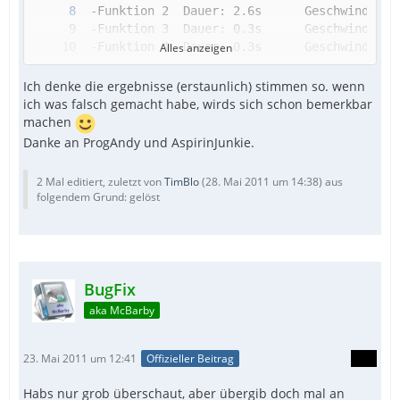
Alles anzeigen
Ich denke die ergebnisse (erstaunlich) stimmen so. wenn
ich was falsch gemacht habe, wirds sich schon bemerkbar
machen
Danke an ProgAndy und AspirinJunkie.
2 Mal editiert, zuletzt von
TimBlo
(
28. Mai 2011 um 14:38
) aus
folgendem Grund: gelöst
TimBug v1.0 by TimBlo
BugFix
aka McBarby
23. Mai 2011 um 12:41
Offizieller Beitrag
Habs nur grob überschaut, aber übergib doch mal an