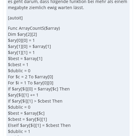
es geht darum, dass folgende funktion bei mehr als einem
megabyte ziemlich ewig warten lässt.
[autoit]
Func ArrayCountS($array)
Dim $ary[2][2]
$ary[0][0] = 1
$ary[1][0] = $array[1]
$ary[1][1] = 1
$best = $array[1]
$cbest = 1
$dublic = 0
For $c = 2 To $array[0]
For $i = 1 To $ary[0][0]
If $ary[$i][0] = $array[$c] Then
$ary[$i][1] += 1
If $ary[$i][1] > $cbest Then
$dublic = 0
$best = $array[$c]
$cbest = $ary[$i][1]
ElseIf $ary[$i][1] = $cbest Then
$dublic = 1