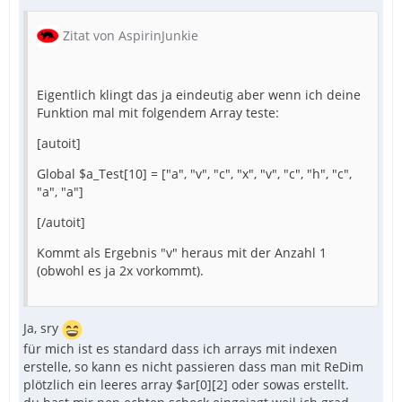
Zitat von AspirinJunkie
Eigentlich klingt das ja eindeutig aber wenn ich deine
Funktion mal mit folgendem Array teste:
[autoit]
Global $a_Test[10] = ["a", "v", "c", "x", "v", "c", "h", "c",
"a", "a"]
[/autoit]
Kommt als Ergebnis "v" heraus mit der Anzahl 1
(obwohl es ja 2x vorkommt).
Ja, sry
für mich ist es standard dass ich arrays mit indexen
erstelle, so kann es nicht passieren dass man mit ReDim
plötzlich ein leeres array $ar[0][2] oder sowas erstellt.