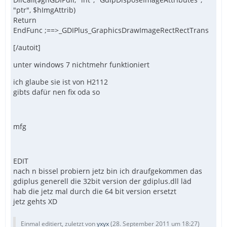
"ptr", $hImgAttrib)
Return
EndFunc ;==>_GDIPlus_GraphicsDrawImageRectRectTrans
[/autoit]
unter windows 7 nichtmehr funktioniert
ich glaube sie ist von H2112
gibts dafür nen fix oda so
mfg
EDIT
nach n bissel probiern jetz bin ich draufgekommen das
gdiplus generell die 32bit version der gdiplus.dll läd
hab die jetz mal durch die 64 bit version ersetzt
jetz gehts XD
Einmal editiert, zuletzt von
yxyx
(
28. September 2011 um 18:27
)