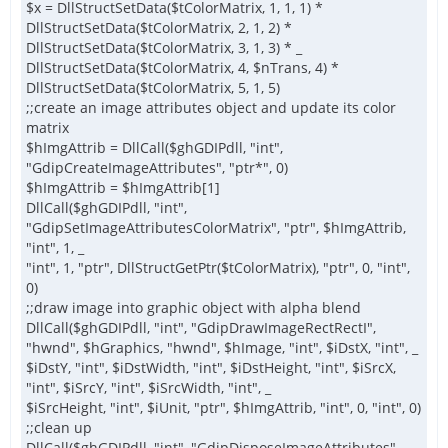
$x = DllStructSetData($tColorMatrix, 1, 1, 1) *
DllStructSetData($tColorMatrix, 2, 1, 2) *
DllStructSetData($tColorMatrix, 3, 1, 3) * _
DllStructSetData($tColorMatrix, 4, $nTrans, 4) *
DllStructSetData($tColorMatrix, 5, 1, 5)
;;create an image attributes object and update its color
matrix
$hImgAttrib = DllCall($ghGDIPdll, "int",
"GdipCreateImageAttributes", "ptr*", 0)
$hImgAttrib = $hImgAttrib[1]
DllCall($ghGDIPdll, "int",
"GdipSetImageAttributesColorMatrix", "ptr", $hImgAttrib,
"int", 1, _
"int", 1, "ptr", DllStructGetPtr($tColorMatrix), "ptr", 0, "int",
0)
;;draw image into graphic object with alpha blend
DllCall($ghGDIPdll, "int", "GdipDrawImageRectRectI",
"hwnd", $hGraphics, "hwnd", $hImage, "int", $iDstX, "int", _
$iDstY, "int", $iDstWidth, "int", $iDstHeight, "int", $iSrcX,
"int", $iSrcY, "int", $iSrcWidth, "int", _
$iSrcHeight, "int", $iUnit, "ptr", $hImgAttrib, "int", 0, "int", 0)
;;clean up
DllCall($ghGDIPdll, "int", "GdipDisposeImageAttributes",