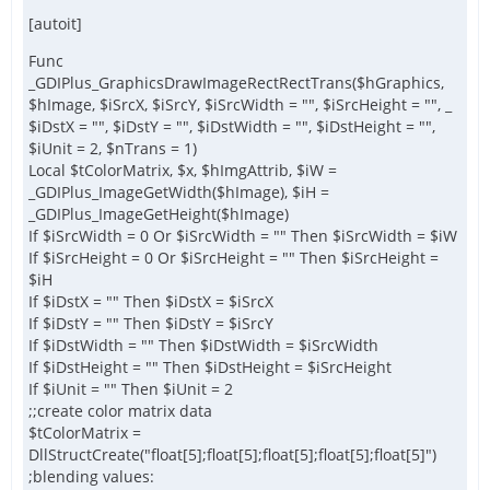
[autoit]
Func
_GDIPlus_GraphicsDrawImageRectRectTrans($hGraphics,
$hImage, $iSrcX, $iSrcY, $iSrcWidth = "", $iSrcHeight = "", _
$iDstX = "", $iDstY = "", $iDstWidth = "", $iDstHeight = "",
$iUnit = 2, $nTrans = 1)
Local $tColorMatrix, $x, $hImgAttrib, $iW =
_GDIPlus_ImageGetWidth($hImage), $iH =
_GDIPlus_ImageGetHeight($hImage)
If $iSrcWidth = 0 Or $iSrcWidth = "" Then $iSrcWidth = $iW
If $iSrcHeight = 0 Or $iSrcHeight = "" Then $iSrcHeight =
$iH
If $iDstX = "" Then $iDstX = $iSrcX
If $iDstY = "" Then $iDstY = $iSrcY
If $iDstWidth = "" Then $iDstWidth = $iSrcWidth
If $iDstHeight = "" Then $iDstHeight = $iSrcHeight
If $iUnit = "" Then $iUnit = 2
;;create color matrix data
$tColorMatrix =
DllStructCreate("float[5];float[5];float[5];float[5];float[5]")
;blending values: