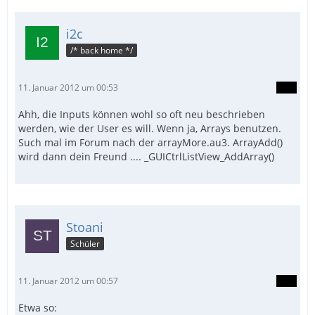
i2c
/* back home */
11. Januar 2012 um 00:53
Ahh, die Inputs können wohl so oft neu beschrieben
werden, wie der User es will. Wenn ja, Arrays benutzen.
Such mal im Forum nach der arrayMore.au3. ArrayAdd()
wird dann dein Freund .... _GUICtrlListView_AddArray()
Stoani
Schüler
11. Januar 2012 um 00:57
Etwa so: