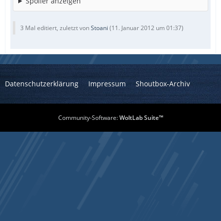
Spoiler anzeigen
3 Mal editiert, zuletzt von
Stoani
(
11. Januar 2012 um 01:37
)
Datenschutzerklärung
Impressum
Shoutbox-Archiv
Community-Software:
WoltLab Suite™