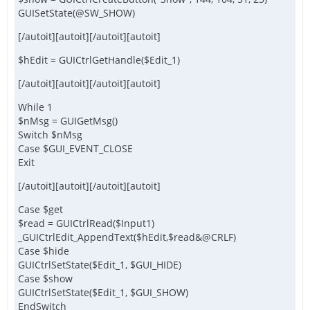
GUISetState(@SW_SHOW)
[/autoit][autoit][/autoit][autoit]
$hEdit = GUICtrlGetHandle($Edit_1)
[/autoit][autoit][/autoit][autoit]
While 1
$nMsg = GUIGetMsg()
Switch $nMsg
Case $GUI_EVENT_CLOSE
Exit
[/autoit][autoit][/autoit][autoit]
Case $get
$read = GUICtrlRead($Input1)
_GUICtrlEdit_AppendText($hEdit,$read&@CRLF)
Case $hide
GUICtrlSetState($Edit_1, $GUI_HIDE)
Case $show
GUICtrlSetState($Edit_1, $GUI_SHOW)
EndSwitch