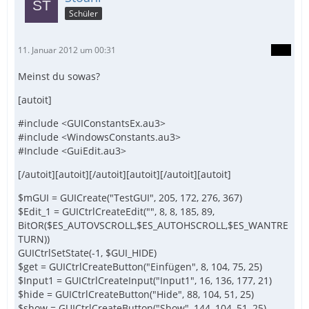
Schüler
11. Januar 2012 um 00:31
Meinst du sowas?
[autoit]
#include <GUIConstantsEx.au3>
#include <WindowsConstants.au3>
#Include <GuiEdit.au3>
[/autoit][autoit][/autoit][autoit][/autoit][autoit]
$mGUI = GUICreate("TestGUI", 205, 172, 276, 367)
$Edit_1 = GUICtrlCreateEdit("", 8, 8, 185, 89,
BitOR($ES_AUTOVSCROLL,$ES_AUTOHSCROLL,$ES_WANTRE
TURN))
GUICtrlSetState(-1, $GUI_HIDE)
$get = GUICtrlCreateButton("Einfügen", 8, 104, 75, 25)
$Input1 = GUICtrlCreateInput("Input1", 16, 136, 177, 21)
$hide = GUICtrlCreateButton("Hide", 88, 104, 51, 25)
$show = GUICtrlCreateButton("Show", 144, 104, 51, 25)