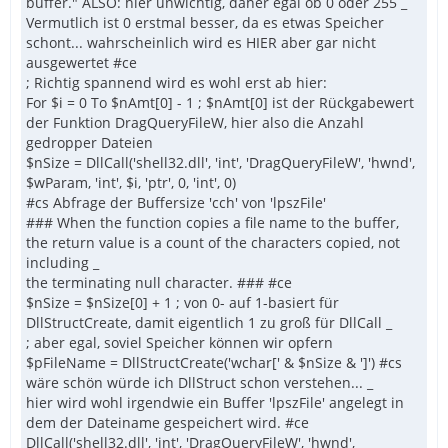
buffer." ALSO: hier unwichtig, daher egal ob 0 oder 255 _
Vermutlich ist 0 erstmal besser, da es etwas Speicher
schont... wahrscheinlich wird es HIER aber gar nicht
ausgewertet #ce
; Richtig spannend wird es wohl erst ab hier:
For $i = 0 To $nAmt[0] - 1 ; $nAmt[0] ist der Rückgabewert
der Funktion DragQueryFileW, hier also die Anzahl
gedropper Dateien
$nSize = DllCall('shell32.dll', 'int', 'DragQueryFileW', 'hwnd',
$wParam, 'int', $i, 'ptr', 0, 'int', 0)
#cs Abfrage der Buffersize 'cch' von 'lpszFile'
### When the function copies a file name to the buffer,
the return value is a count of the characters copied, not
including _
the terminating null character. ### #ce
$nSize = $nSize[0] + 1 ; von 0- auf 1-basiert für
DllStructCreate, damit eigentlich 1 zu groß für DllCall _
; aber egal, soviel Speicher können wir opfern
$pFileName = DllStructCreate('wchar[' & $nSize & ']') #cs
wäre schön würde ich DllStruct schon verstehen... _
hier wird wohl irgendwie ein Buffer 'lpszFile' angelegt in
dem der Dateiname gespeichert wird. #ce
DllCall('shell32.dll', 'int', 'DragQueryFileW', 'hwnd',