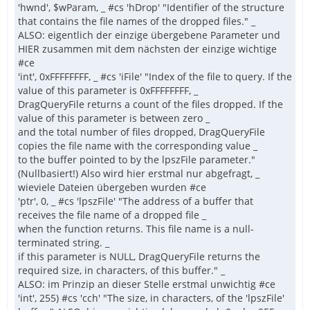
'hwnd', $wParam, _ #cs 'hDrop' "Identifier of the structure
that contains the file names of the dropped files." _
ALSO: eigentlich der einzige übergebene Parameter und
HIER zusammen mit dem nächsten der einzige wichtige
#ce
'int', 0xFFFFFFFF, _ #cs 'iFile' "Index of the file to query. If the
value of this parameter is 0xFFFFFFFF, _
DragQueryFile returns a count of the files dropped. If the
value of this parameter is between zero _
and the total number of files dropped, DragQueryFile
copies the file name with the corresponding value _
to the buffer pointed to by the lpszFile parameter."
(Nullbasiert!) Also wird hier erstmal nur abgefragt, _
wieviele Dateien übergeben wurden #ce
'ptr', 0, _ #cs 'lpszFile' "The address of a buffer that
receives the file name of a dropped file _
when the function returns. This file name is a null-
terminated string. _
if this parameter is NULL, DragQueryFile returns the
required size, in characters, of this buffer." _
ALSO: im Prinzip an dieser Stelle erstmal unwichtig #ce
'int', 255) #cs 'cch' "The size, in characters, of the 'lpszFile'