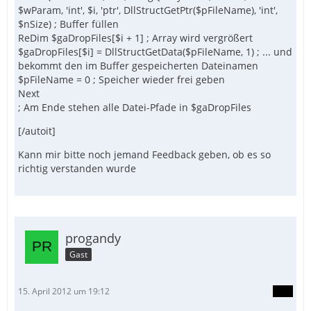
$wParam, 'int', $i, 'ptr', DllStructGetPtr($pFileName), 'int',
$nSize) ; Buffer füllen
ReDim $gaDropFiles[$i + 1] ; Array wird vergrößert
$gaDropFiles[$i] = DllStructGetData($pFileName, 1) ; ... und
bekommt den im Buffer gespeicherten Dateinamen
$pFileName = 0 ; Speicher wieder frei geben
Next
; Am Ende stehen alle Datei-Pfade in $gaDropFiles
[/autoit]
Kann mir bitte noch jemand Feedback geben, ob es so
richtig verstanden wurde
progandy
Gast
15. April 2012 um 19:12