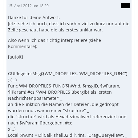
15. April 2012 um 18:20
Danke für deine Antwort.
Jetzt sehe ich auch, dass ich vorhin viel zu kurz nur auf die
Zeile geschaut habe die als erstes unklar war.
Also wenn ich das richtig interpretiere (siehe
Kommentare):
[autoit]
GUIRegisterMsg($WM_DROPFILES, 'WM_DROPFILES_FUNC')
; (...)
Func WM_DROPFILES_FUNC($hWnd, $msgID, $wParam,
$lParam) #cs $WM_DROPFILES übergibt als 'ersten
Nachrichtenpparameter' _
an die Funktion die Namen der Dateien, die gedroppt
wurden und zwar in einer "structure" _
die "structue" wird als Hexadezimalwert referenziert und
nach $wParam übergeben. #ce
;(...)
Local $nAmt = DllCall('shell32.dll', 'int', 'DragQueryFileW', _